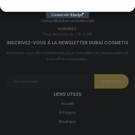
TÉLÉPHONE:
E-MAIL:
contact@dubai-cosmetix.com
HORAIRES:
Tous les jours de 11h à 20h
INSCRIVEZ-VOUS À LA NEWSLETTER DUBAÏ COSMETIX
Inscrivez-vous dès maintenant pour connaître les nouveautés et
nos offres exclusives.
LIENS UTILES
Accueil
À Propos
Boutique