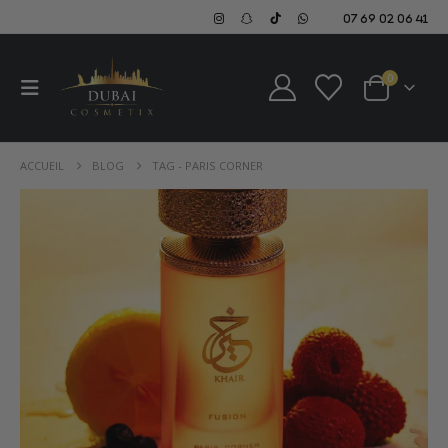
07 69 02 06 41
0
ACCUEIL
BLOG
TAG -
PARIS CORNER