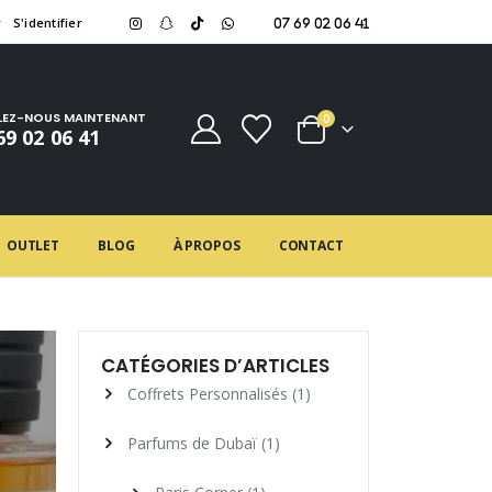
r
S'identifier
07 69 02 06 41
LEZ-NOUS MAINTENANT
0
69 02 06 41
OUTLET
BLOG
À PROPOS
CONTACT
CATÉGORIES D’ARTICLES
Coffrets Personnalisés
(1)
Parfums de Dubaï
(1)