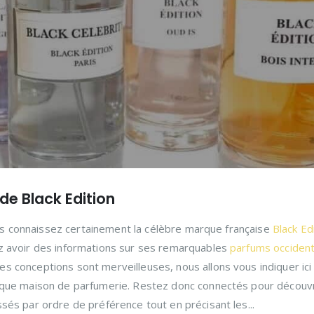
de Black Edition
vous connaissez certainement la célèbre marque française
Black Ed
z avoir des informations sur ses remarquables
parfums occiden
 conceptions sont merveilleuses, nous allons vous indiquer ici 
ique maison de parfumerie. Restez donc connectés pour découvr
sés par ordre de préférence tout en précisant les...