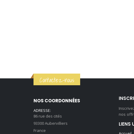
Contactez-nous
INSCR
NOS COORDONNÉES
Inscriv
ADRESSE:
nos offr
86 rue des cités
93300 Aubervilliers
LIENS 
France
Accueil