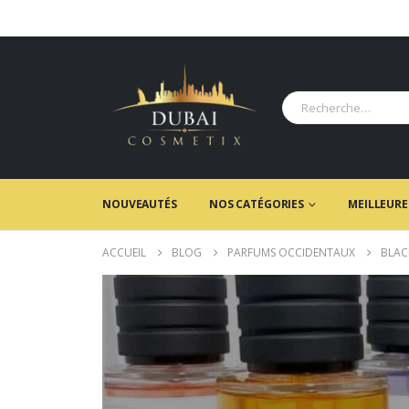
NOUVEAUTÉS
NOS CATÉGORIES
MEILLEURE
ACCUEIL
BLOG
PARFUMS OCCIDENTAUX
BLAC