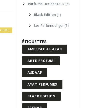
Parfums Occidentaux
(4)
Black Edition
(1)
Les Parfums d'Igor
(1)
A SUITE...
ÉTIQUETTES
AMEERAT AL ARAB
ARTE PROFUMI
ASDAAF
AYAT PERFUMES
BLACK EDITION
FAKHAR