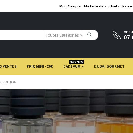
Mon Compte
Ma Liste de Souhaits
Panie
APPE
Toutes Catégories
07 
NOUVEAU
S VENTES
PRIX MINI -20€
CADEAUX
DUBAI GOURMET
K EDITION