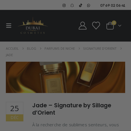
07 69 02 06 41
0
ACCUEIL
BLOG
PARFUMS DE NICHE
SIGNATURE D'ORIENT
JADE
Jade – Signature by Sillage
25
d’Orient
DÉC
À la recherche de sublimes senteurs, vous