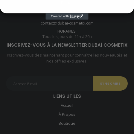
France
TÉLÉPHONE:
E-MAIL:
contact@dubai-cosmetix.com
HORAIRES:
Tous les jours de 11h à 20h
INSCRIVEZ-VOUS À LA NEWSLETTER DUBAÏ COSMETIX
Inscrivez-vous dès maintenant pour connaître les nouveautés et
nos offres exclusives.
LIENS UTILES
Accueil
À Propos
Boutique