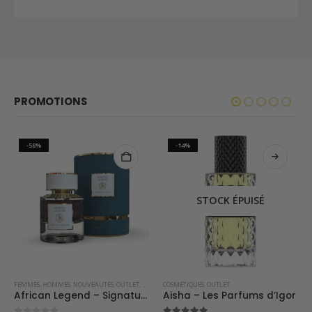
PROMOTIONS
-58%
-14%
STOCK ÉPUISÉ
SOLDES
FEMMES
,
HOMMES
,
NOUVEAUTÉS
,
OUTLET
,
PARFUMS OCCIDENTAUX
COSMÉTIQUES
,
OUTLET
,
SIGNATURE ROYALE
,
SOLDES
African Legend – Signature Royale
Aisha – Les Parfums d’Igor