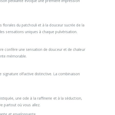
naison pétillante évoque une première impression
florales du patchouli et à la douceur sucrée de la
des sensations uniques à chaque pulvérisation.
ire confère une sensation de douceur et de chaleur
einte mémorable.
e signature olfactive distinctive. La combinaison
iquée, une ode à la raffinerie et à la séduction,
e partout où vous allez.
vante et enveloppante.