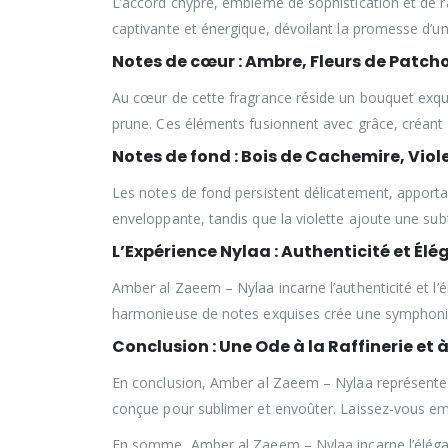
L’accord chypré, emblème de sophistication et de ra
captivante et énergique, dévoilant la promesse d’un
Notes de cœur : Ambre, Fleurs de Patchou
Au cœur de cette fragrance réside un bouquet exquis
prune. Ces éléments fusionnent avec grâce, créant 
Notes de fond : Bois de Cachemire, Viol
Les notes de fond persistent délicatement, apporta
enveloppante, tandis que la violette ajoute une sub
L’Expérience Nylaa : Authenticité et Él
Amber al Zaeem – Nylaa incarne l’authenticité et l’é
harmonieuse de notes exquises crée une symphonie o
Conclusion : Une Ode à la Raffinerie et 
En conclusion, Amber al Zaeem – Nylaa représente bi
conçue pour sublimer et envoûter. Laissez-vous empo
En somme, Amber al Zaeem – Nylaa incarne l’éléganc