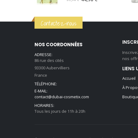
prix
prix
initial
actuel
Contactez-nous
était :
est :
59,90 €.
44,90 €.
INSCR
NOS COORDONNÉES
Inscriv
ADRESSE:
nos offr
86 rue des cités
93300 Aubervilliers
LIENS 
France
Accueil
TÉLÉPHONE:
À Propo
E-MAIL:
contact@dubai-cosmetix.com
Boutiqu
HORAIRES:
Tous les jours de 11h à 20h