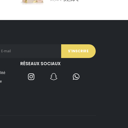
prix
prix
initial
actuel
était :
est :
59,90 €.
39,90 €.
RÉSEAUX SOCIAUX
lité
e