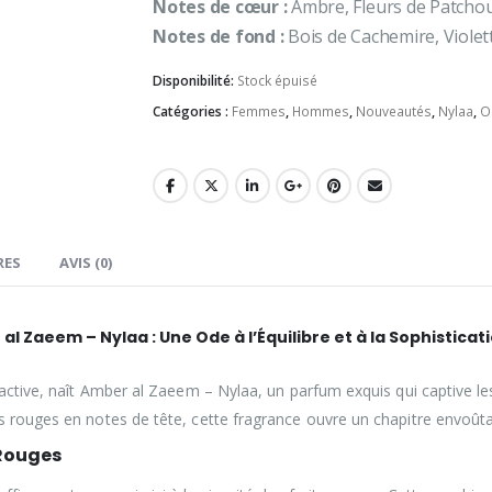
Notes de cœur :
Ambre, Fleurs de Patchoul
Notes de fond :
Bois de Cachemire, Violett
Disponibilité:
Stock épuisé
Catégories :
Femmes
,
Hommes
,
Nouveautés
,
Nylaa
,
O
RES
AVIS (0)
l Zaeem – Nylaa : Une Ode à l’Équilibre et à la Sophisticat
factive, naît Amber al Zaeem – Nylaa, un parfum exquis qui captive les
ts rouges en notes de tête, cette fragrance ouvre un chapitre envoût
 Rouges