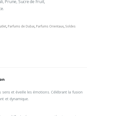
i, Prune, Sucre de Fruit,
e.
utlet
,
Parfums de Dubai
,
Parfums Orientaux
,
Soldes
ion
 sens et éveille les émotions. Célébrant la fusion
ant et dynamique.