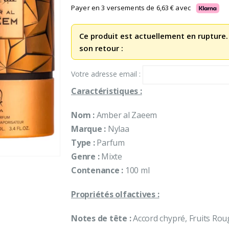
initial
actuel
Payer en 3 versements de
6,63
€
avec
était :
est :
34,90 €.
19,90 €.
Ce produit est actuellement en rupture.
son retour :
Votre adresse email :
Caractéristiques :
Nom :
Amber al Zaeem
Marque :
Nylaa
Type :
Parfum
Genre :
Mixte
Contenance :
100 ml
Propriétés olfactives :
Notes de tête :
Accord chypré, Fruits Rou