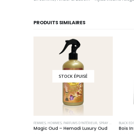
PRODUITS SIMILAIRES
É
STOCK ÉPUISÉ
S
,
PARFUMS OCCIDENTAUX
FEMMES
,
HOMMES
,
PARFUMS D'INTÉRIEUR
,
SPRAY D'INTÉRIEUR DE DUBAI
BLACK ED
Magic Oud – Hemadi Luxury Oud
Bois I