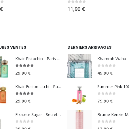
5
0
sur 5
€
11,90
€
URES VENTES
DERNIERS ARRIVAGES
Khair Pistachio - Paris Corner
Khamrah Waha
5.00
sur 5
0
sur 5
29,90
€
49,90
€
Khair Fusion Litchi - Paris Corner
5.00
sur 5
0
sur 5
29,90
€
79,90
€
Fixateur Sugar - Secret Musc 30ml
0
sur 5
0
sur 5
39,90
€
13,99
€