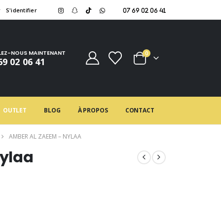
r
S'identifier
07 69 02 06 41
LEZ-NOUS MAINTENANT
0
69 02 06 41
OUTLET
BLOG
À PROPOS
CONTACT
AMBER AL ZAEEM – NYLAA
ylaa