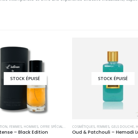
STOCK ÉPUISÉ
STOCK ÉPUISÉ
ITION
,
FEMMES
,
HOMMES
,
OFFRE SPÉCIALE
,
PARFUMS OCCIDENTAUX
COSMÉTIQUES
,
FEMMES
,
GELS DOUCHE
,
ntense – Black Edition