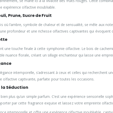
ffinement, se marie ici à la vivacité des fruits rouges. Cette combi
e expérience olfactive inoubliable.
li, Prune, Sucre de Fruit
 où l’ambre, symbole de chaleur et de sensualité, se mêle aux notes 
une profondeur et une richesse olfactives captivantes qui évoquent 
ette
nt une touche finale à cette symphonie olfactive. Le bois de cachem
tile nuance florale, créant un sillage enchanteur qui laisse une empr
égance
légance intemporelle, s’adressant à ceux et celles qui recherchent un
lfactive captivante, parfaite pour toutes les occasions.
à la Séduction
en plus qu’un simple parfum. C’est une expérience sensorielle sophist
rter par cette fragrance exquise et laissez votre empreinte olfactiv
e intemporelle et offre une expérience olfactive inoubliable, capti