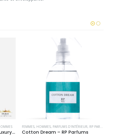
HOMMES
FEMMES
,
HOMMES
,
PARFUMS D'INTÉRIEUR
,
RP PARFUMS
BLACK EDITION
,
F
Oud & Patchouli – Hemadi Luxury Oud
Cotton Dream – RP Parfums
Rose Vanille