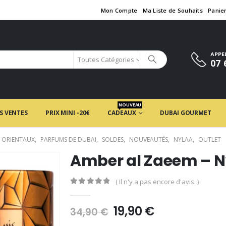
Mon Compte
Ma Liste de Souhaits
Panie
APPE
Toutes Catégories
07 
NOUVEAU
S VENTES
PRIX MINI -20€
CADEAUX
DUBAI GOURMET
 ORIENTAUX
,
PARFUMS DE DUBAI
,
SOLDES
,
NOUVEAUTÉS
,
NYLAA
,
OUTLET
Amber al Zaeem – N
( Il n'y a pas encore d'avis. )
0
en rupture de 5
Le
Le
19,90
€
34,90
€
prix
prix