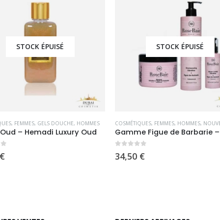
STOCK ÉPUISÉ
STOCK ÉPUISÉ
QUES
,
FEMMES
,
GELS DOUCHE
,
HOMMES
COSMÉTIQUES
,
FEMMES
,
HOMMES
,
NOUVE
 Oud – Hemadi Luxury Oud
5
0
sur 5
€
34,50
€