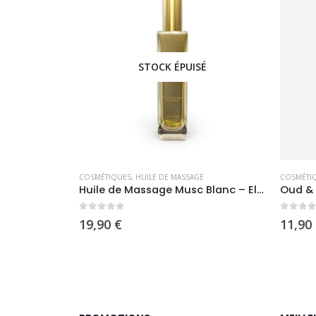
É
STOCK ÉPUISÉ
S
,
NOUVEAUTÉS
,
ROSE BAIE
COSMÉTIQUES
,
SOINS CAPILLAIRES
,
HUILE DE MASSAGE
COSMÉTI
Gamme Kératine X Caviar – Rose Baie
Huile de Massage Musc Blanc – El Nabil
Oud &
0
sur 5
0
sur 
19,90
€
11,90