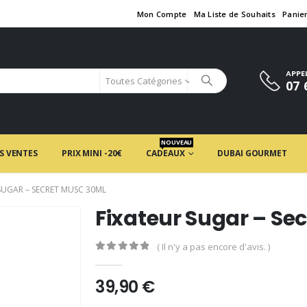
Mon Compte
Ma Liste de Souhaits
Panie
APPE
Toutes Catégories
07 
NOUVEAU
S VENTES
PRIX MINI -20€
CADEAUX
DUBAI GOURMET
SUGAR – SECRET MUSC 30ML
Fixateur Sugar – Se
( Il n'y a pas encore d'avis. )
0
en rupture de 5
39,90
€