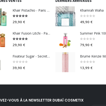
URES VENTES
DERNIERS ARRIVAGES
Khair Pistachio - Paris Corner
Khamrah Waha
5.00
sur 5
0
sur 5
29,90
€
49,90
€
Khair Fusion Litchi - Paris Corner
5.00
sur 5
0
sur 5
29,90
€
79,90
€
Fixateur Sugar - Secret Musc 30ml
0
sur 5
0
sur 5
39,90
€
13,99
€
IVEZ-VOUS À LA NEWSLETTER DUBAÏ COSMETIX