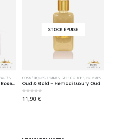
STOCK ÉPUISÉ
AUTÉS
,
ROSE BAIE
COSMÉTIQUES
,
SOINS CAPILLAIRES
,
FEMMES
,
GELS DOUCHE
,
HOMMES
COSMÉTIQUES
,
F
Gamme Figue de Barbarie – Rose Baie
Oud & Gold – Hemadi Luxury Oud
0
sur 5
0
sur 5
11,90
€
11,90
€