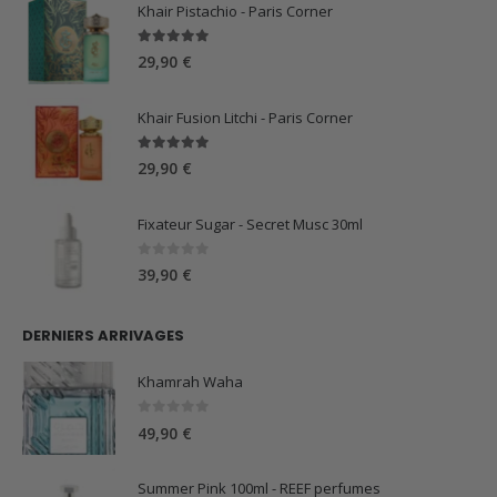
Khair Pistachio - Paris Corner
5.00
sur 5
29,90
€
Khair Fusion Litchi - Paris Corner
5.00
sur 5
29,90
€
Fixateur Sugar - Secret Musc 30ml
0
sur 5
39,90
€
DERNIERS ARRIVAGES
Khamrah Waha
0
sur 5
49,90
€
Summer Pink 100ml - REEF perfumes