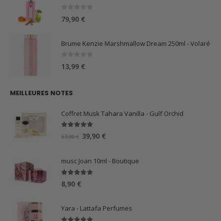
0
sur 5
79,90
€
Brume Kenzie Marshmallow Dream 250ml - Volaré
0
sur 5
13,99
€
MEILLEURES NOTES
Coffret Musk Tahara Vanilla - Gulf Orchid
5.00
sur 5
Le
Le
39,90
€
57,00
€
prix
prix
initial
actuel
musc Joan 10ml - Boutique
était :
est :
57,00 €.
39,90 €.
5.00
sur 5
8,90
€
Yara - Lattafa Perfumes