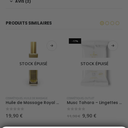
AVIS (2)
PRODUITS SIMILAIRES
-17%
STOCK ÉPUISÉ
STOCK ÉPUISÉ
,
ROSE BAIE
COSMÉTIQUES
,
SOINS CAPILLAIRES
,
HUILE DE MASSAGE
COSMÉTIQUES
,
OUTLET
Huile de Massage Royal Gold – El Nabil
Musc Tahara – Lingettes intimes – El Nabil
0
sur 5
0
sur 5
Le
Le
19,90
€
9,90
€
11,90
€
prix
prix
initial
actuel