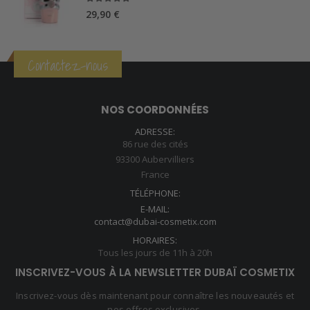
5.00
sur 5
29,90
€
Contactez-nous
NOS COORDONNÉES
ADRESSE:
86 rue des cités
93300 Aubervilliers
France
TÉLÉPHONE:
E-MAIL:
contact@dubai-cosmetix.com
HORAIRES:
Tous les jours de 11h à 20h
INSCRIVEZ-VOUS À LA NEWSLETTER DUBAÏ COSMETIX
Inscrivez-vous dès maintenant pour connaître les nouveautés et
nos offres exclusives.