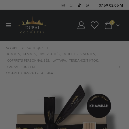
07 69 02 06 41
0
ACCUEIL
BOUTIQUE
HOMMES
,
FEMMES
,
NOUVEAUTÉS
,
MEILLEURES VENTES
,
COFFRETS PERSONNALISÉS
,
LATTAFA
,
TENDANCE TIKTOK
,
CADEAU POUR LUI
COFFRET KHAMRAH – LATTAFA