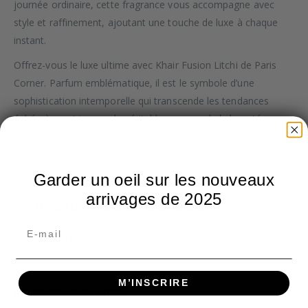
journée ordinaire, cette fragrance vous accompagne avec
style et raffinement, ajoutant une touche de luxe à chaque
instant.
Offrez-vous le luxe ultime avec Khair Fusion Litchi de Paris
Corner. Parfum emblématique, il est le symbole d’une
sophistication intemporelle qui transcende les tendances
éphémères et incarne la véritable essence de la beauté.
Laissez-vous envoûter par cette fragrance enivrante et
plongez dans un monde où chaque pulvérisation est une
célébration de la féminité et de la grâce.
Garder un oeil sur les nouveaux
arrivages de 2025
INFORMATIONS COMPLÉMENTAIRES
AVIS (1)
M’INSCRIRE
PRODUITS SIMILAIRES