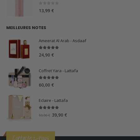
0
sur 5
13,99
€
MEILLEURES NOTES
Ameerat Al Arab - Asdaaf
5.00
sur 5
24,90
€
Coffret Yara - Lattafa
5.00
sur 5
60,00
€
Eclaire - Lattafa
5.00
sur 5
Le
Le
39,90
€
59,90
€
prix
prix
initial
actuel
était :
est :
Contactez-nous