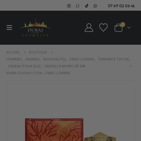
07 69 02 06 41
0
ACCUEIL
BOUTIQUE
HOMMES
,
FEMMES
,
NOUVEAUTÉS
,
PARIS CORNER
,
TENDANCE TIKTOK
,
CADEAU POUR ELLE
,
CADEAU À MOINS DE 50€
KHAIR FUSION LITCHI – PARIS CORNER