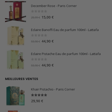
December Rose - Paris Corner
0
sur 5
Le
Le
15,00
€
29,99
€
prix
prix
initial
actuel
Eclaire Banoffi Eau de parfum 100ml - Lattafa
était :
est :
29,99 €.
15,00 €.
0
sur 5
Le
Le
44,90
€
59,90
€
prix
prix
initial
actuel
Eclaire Pistache Eau de parfum 100ml - Lattafa
était :
est :
59,90 €.
44,90 €.
0
sur 5
Le
Le
44,90
€
59,90
€
prix
prix
initial
actuel
MEILLEURES VENTES
était :
est :
59,90 €.
44,90 €.
Khair Pistachio - Paris Corner
5.00
sur 5
29,90
€