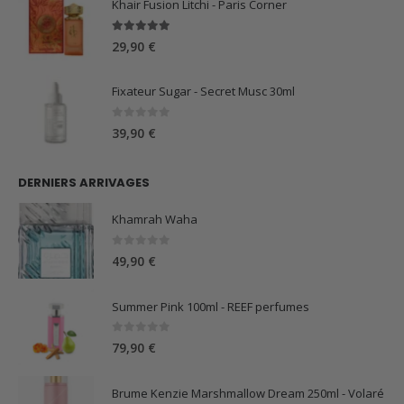
Khair Fusion Litchi - Paris Corner
5.00
sur 5
29,90
€
Fixateur Sugar - Secret Musc 30ml
0
sur 5
39,90
€
DERNIERS ARRIVAGES
Khamrah Waha
0
sur 5
49,90
€
Summer Pink 100ml - REEF perfumes
0
sur 5
79,90
€
Brume Kenzie Marshmallow Dream 250ml - Volaré