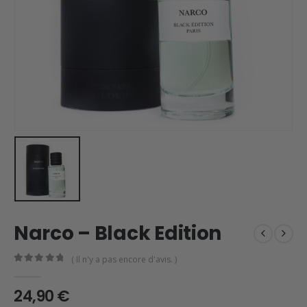
Narco – Black Edition
( Il n'y a pas encore d'avis. )
0
en rupture de 5
24,90
€