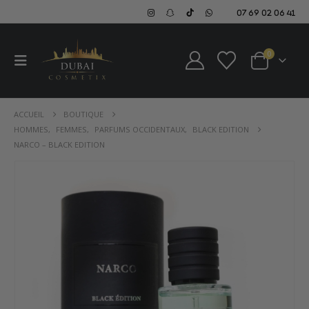
07 69 02 06 41
0
ACCUEIL
BOUTIQUE
HOMMES
,
FEMMES
,
PARFUMS OCCIDENTAUX
,
BLACK EDITION
NARCO – BLACK EDITION