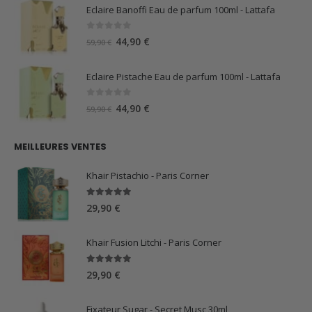
initial
actuel
Eclaire Banoffi Eau de parfum 100ml - Lattafa
était :
est :
29,99 €.
15,00 €.
0
sur 5
Le
Le
44,90
€
59,90
€
prix
prix
initial
actuel
Eclaire Pistache Eau de parfum 100ml - Lattafa
était :
est :
59,90 €.
44,90 €.
0
sur 5
Le
Le
44,90
€
59,90
€
prix
prix
initial
actuel
MEILLEURES VENTES
était :
est :
59,90 €.
44,90 €.
Khair Pistachio - Paris Corner
5.00
sur 5
29,90
€
Khair Fusion Litchi - Paris Corner
5.00
sur 5
29,90
€
Fixateur Sugar - Secret Musc 30ml