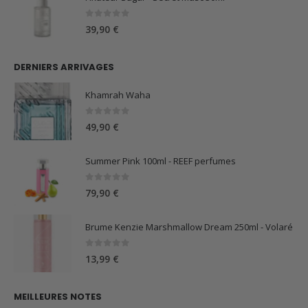
0
sur 5
39,90
€
DERNIERS ARRIVAGES
Khamrah Waha
0
sur 5
49,90
€
Summer Pink 100ml - REEF perfumes
0
sur 5
79,90
€
Brume Kenzie Marshmallow Dream 250ml - Volaré
0
sur 5
13,99
€
MEILLEURES NOTES