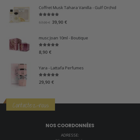
Coffret Musk Tahara Vanilla - Gulf Orchid
5.00
sur 5
Le
Le
39,90
€
57,00
€
prix
prix
initial
actuel
musc Joan 10ml - Boutique
était :
est :
57,00 €.
39,90 €.
5.00
sur 5
8,90
€
Yara - Lattafa Perfumes
5.00
sur 5
29,90
€
Contactez-nous
NOS COORDONNÉES
ADRESSE: