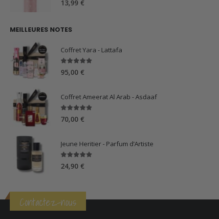
13,99
€
MEILLEURES NOTES
Coffret Yara - Lattafa
5.00
sur 5
95,00
€
Coffret Ameerat Al Arab - Asdaaf
5.00
sur 5
70,00
€
Jeune Heritier - Parfum d’Artiste
5.00
sur 5
24,90
€
Contactez-nous