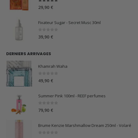
5.00
sur 5
29,90
€
Fixateur Sugar - Secret Musc 30ml
0
sur 5
39,90
€
DERNIERS ARRIVAGES
Khamrah Waha
0
sur 5
49,90
€
Summer Pink 100ml - REEF perfumes
0
sur 5
79,90
€
Brume Kenzie Marshmallow Dream 250ml - Volaré
0
sur 5