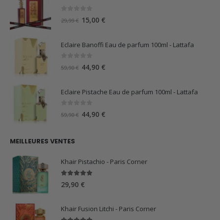
0
sur 5
Le
Le
15,00
€
29,99
€
prix
prix
initial
actuel
Eclaire Banoffi Eau de parfum 100ml - Lattafa
était :
est :
29,99 €.
15,00 €.
0
sur 5
Le
Le
44,90
€
59,90
€
prix
prix
initial
actuel
Eclaire Pistache Eau de parfum 100ml - Lattafa
était :
est :
59,90 €.
44,90 €.
0
sur 5
Le
Le
44,90
€
59,90
€
prix
prix
initial
actuel
MEILLEURES VENTES
était :
est :
59,90 €.
44,90 €.
Khair Pistachio - Paris Corner
5.00
sur 5
29,90
€
Khair Fusion Litchi - Paris Corner