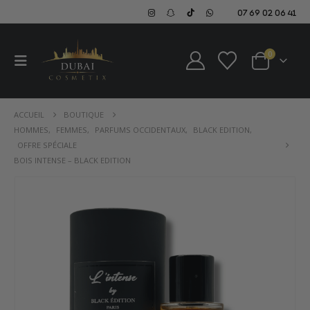
07 69 02 06 41
0
ACCUEIL
BOUTIQUE
HOMMES
,
FEMMES
,
PARFUMS OCCIDENTAUX
,
BLACK EDITION
,
OFFRE SPÉCIALE
BOIS INTENSE – BLACK EDITION