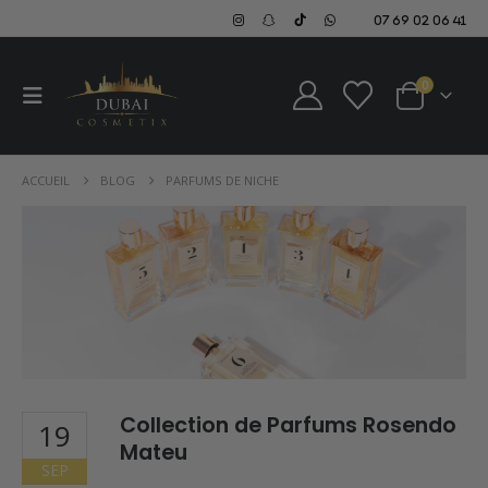
07 69 02 06 41
0
ACCUEIL
BLOG
PARFUMS DE NICHE
Collection de Parfums Rosendo
19
Mateu
SEP