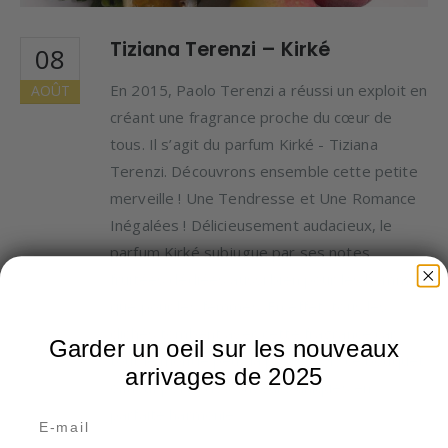
Tiziana Terenzi – Kirké
08
En 2015, Paolo Terenzi a réussi un exploit en
AOÛT
créant une fragrance proche du cœur de
tous. Il s’agit du parfum Kirké - Tiziana
Terenzi. Découvrons ensemble cette petite
merveille ! Une Tendresse et Une Romance
Inégalées ! Délicieusement audacieux, le
parfum Kirké subjugue par ses notes
fruitées dédiées aussi bien pour les hommes
que pour les femmes. En effet, tous les
clichés tombent avec cette fragrance car
Garder un oeil sur les nouveaux
tout le monde peut la porter. Or, ce bouquet
arrivages de 2025
olfactif porte des saveurs uniques en
parfaite harmonie...