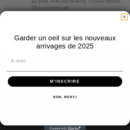
KIRKÉ
,
PARFUMS DE NICHE
,
TIZIANA TERENZI
0 COMMENTAIRE
LIRE LA SUITE...
Garder un oeil sur les nouveaux
arrivages de 2025
Contactez-nous
NOS COORDONNÉES
ADRESSE:
M’INSCRIRE
86 rue des cités
93300 Aubervilliers
France
NON, MERCI
TÉLÉPHONE:
E-MAIL:
contact@dubai-cosmetix.com
HORAIRES: