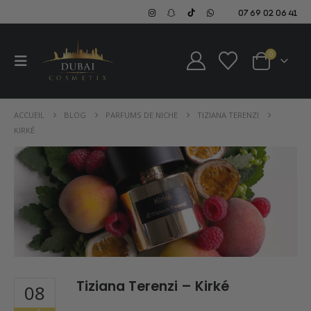
07 69 02 06 41
0
ACCUEIL
BLOG
PARFUMS DE NICHE
TIZIANA TERENZI
KIRKÉ
Tiziana Terenzi – Kirké
08