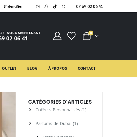
r
S'identifier
07 69 02 06 41
LEZ-NOUS MAINTENANT
0
69 02 06 41
OUTLET
BLOG
À PROPOS
CONTACT
CATÉGORIES D’ARTICLES
Coffrets Personnalisés
(1)
Parfums de Dubaï
(1)