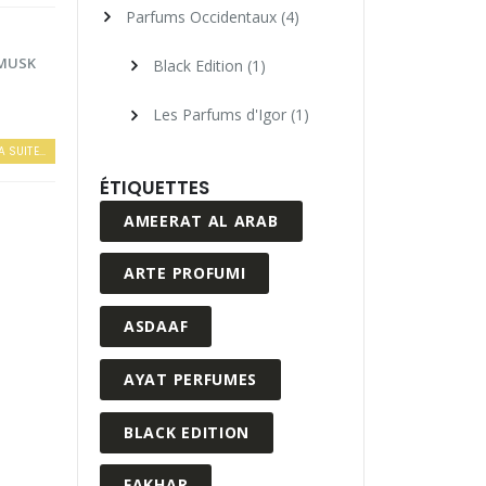
Parfums Occidentaux
(4)
MUSK
Black Edition
(1)
Les Parfums d'Igor
(1)
A SUITE...
ÉTIQUETTES
AMEERAT AL ARAB
ARTE PROFUMI
ASDAAF
AYAT PERFUMES
BLACK EDITION
FAKHAR