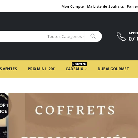
Mon Compte
Ma Liste de Souhaits
Panie
APPE
Toutes Catégories
07 
NOUVEAU
S VENTES
PRIX MINI -20€
CADEAUX
DUBAI GOURMET