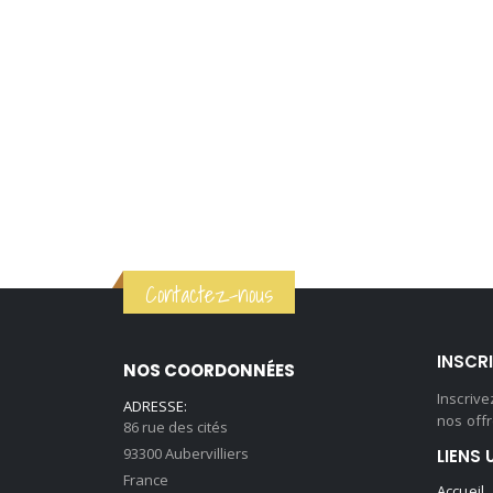
Contactez-nous
INSCR
NOS COORDONNÉES
Inscriv
ADRESSE:
nos offr
86 rue des cités
93300 Aubervilliers
LIENS 
France
Accueil