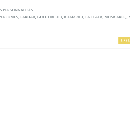
S PERSONNALISÉS
PERFUMES
,
FAKHAR
,
GULF ORCHID
,
KHAMRAH
,
LATTAFA
,
MUSK AREEJ
,
LIRE L