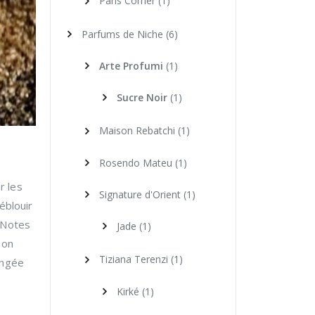
Paris Corner
(1)
Parfums de Niche
(6)
Arte Profumi
(1)
Sucre Noir
(1)
Maison Rebatchi
(1)
Rosendo Mateu
(1)
r les
Signature d'Orient
(1)
éblouir
 Notes
Jade
(1)
ion
Tiziana Terenzi
(1)
angée
Kirké
(1)