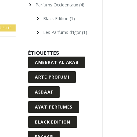
Parfums Occidentaux
(4)
Black Edition
(1)
A SUITE...
Les Parfums d'Igor
(1)
ÉTIQUETTES
AMEERAT AL ARAB
ARTE PROFUMI
ASDAAF
AYAT PERFUMES
BLACK EDITION
FAKHAR