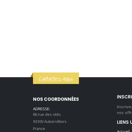
Contactez-nous
INSCR
NOS COORDONNÉES
Inscriv
ADRESSE:
nos offr
86 rue des cités
93300 Aubervilliers
LIENS 
France
Accueil