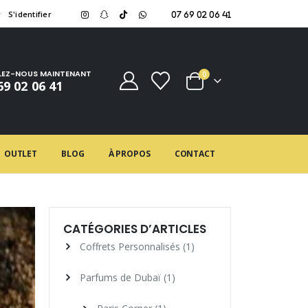
r
S'identifier
07 69 02 06 41
LEZ-NOUS MAINTENANT
0
69 02 06 41
OUTLET
BLOG
À PROPOS
CONTACT
CATÉGORIES D’ARTICLES
Coffrets Personnalisés
(1)
Parfums de Dubaï
(1)