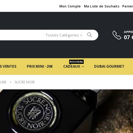
Mon Compte
Ma Liste de Souhaits
Panie
APPE
Toutes Catégories
07 
NOUVEAU
S VENTES
PRIX MINI -20€
CADEAUX
DUBAI GOURMET
FUMI
SUCRE NOIR