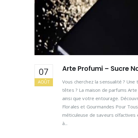
Arte Profumi – Sucre No
07
Vous cherchez la sensualité ? Une t
AOÛT
têtes ? La maison de parfums Arte 
ainsi que votre entourage. Découv
Florales et Gourmandes Pour Tous !
méticuleuse de saveurs olfactives
à...