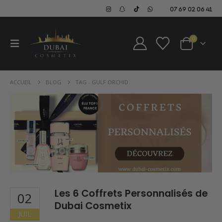
07 69 02 06 41
0
ACCUEIL
BLOG
TAG -
GULF ORCHID
Les 6 Coffrets Personnalisés de
02
Dubai Cosmetix
JUIL