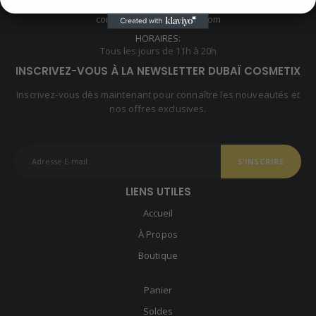
E-MAIL:
contact@dubai-cosmetix.com
HORAIRES:
Tous les jours de 11h à 20h
INSCRIVEZ-VOUS À LA NEWSLETTER DUBAÏ COSMETIX
Inscrivez-vous dès maintenant pour connaître les nouveautés et
nos offres exclusives.
LIENS UTILES
Accueil
À Propos
Boutique
Panier
Soldes