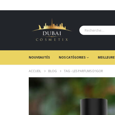
NOUVEAUTÉS
NOS CATÉGORIES
MEILLEURE
ACCUEIL
BLOG
TAG -
LES PARFUMS D'IGOR