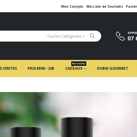
Mon Compte
Ma Liste de Souhaits
Panie
APPE
Toutes Catégories
07 
NOUVEAU
S VENTES
PRIX MINI -20€
CADEAUX
DUBAI GOURMET