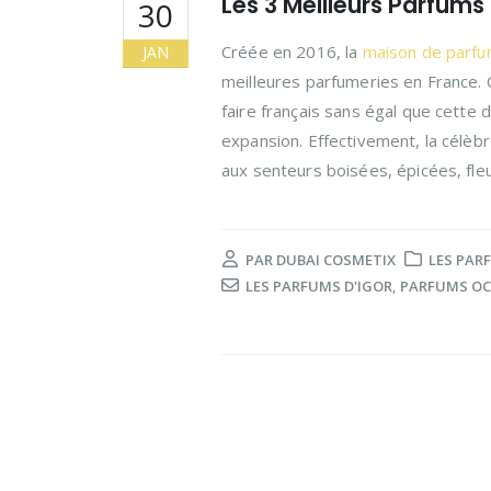
Les 3 Meilleurs Parfums
30
Créée en 2016, la
maison de parfu
JAN
meilleures parfumeries en France. C
faire français sans égal que cette 
expansion. Effectivement, la célè
aux senteurs boisées, épicées, fleu
PAR
DUBAI COSMETIX
LES PAR
LES PARFUMS D'IGOR
,
PARFUMS OC