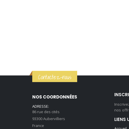
Contactez-nous
INSCR
NOS COORDONNÉES
Inscriv
ADRESSE:
nos offr
86 rue des cités
93300 Aubervilliers
LIENS 
France
Accueil