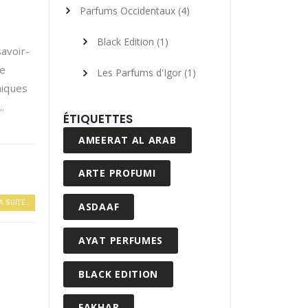
Parfums Occidentaux
(4)
Black Edition
(1)
savoir-
ne
Les Parfums d'Igor
(1)
niques
.
ÉTIQUETTES
AMEERAT AL ARAB
ARTE PROFUMI
A SUITE...
ASDAAF
AYAT PERFUMES
BLACK EDITION
FAKHAR