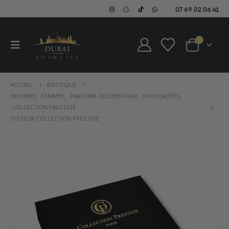
07 69 02 06 41
0
ACCUEIL
BOUTIQUE
HOMMES
,
FEMMES
,
PARFUMS OCCIDENTAUX
,
NOUVEAUTÉS
,
COLLECTION PRESTIGE
TESTEUR COLLECTION PRESTIGE