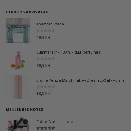
DERNIERS ARRIVAGES
Khamrah Waha
0
sur 5
49,90
€
Summer Pink 100ml - REEF perfumes
0
sur 5
79,90
€
Brume Kenzie Marshmallow Dream 250ml - Volaré
0
sur 5
13,99
€
MEILLEURES NOTES
Coffret Yara - Lattafa