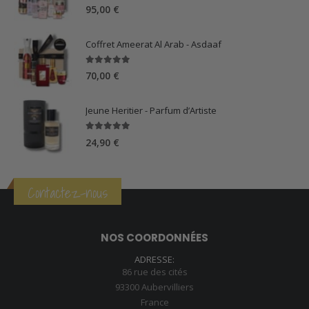
5.00
sur 5
95,00
€
Coffret Ameerat Al Arab - Asdaaf
5.00
sur 5
70,00
€
Jeune Heritier - Parfum d’Artiste
5.00
sur 5
24,90
€
Contactez-nous
NOS COORDONNÉES
ADRESSE:
86 rue des cités
93300 Aubervilliers
France