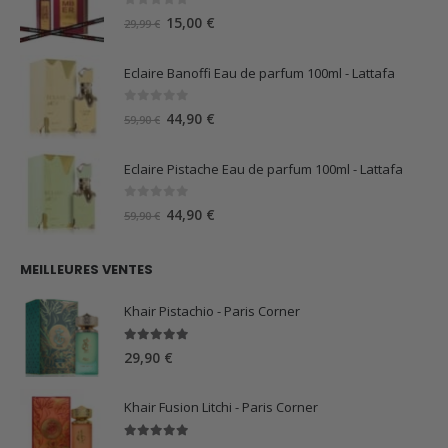
0
sur 5
Le
Le
15,00
€
29,99
€
prix
prix
initial
actuel
Eclaire Banoffi Eau de parfum 100ml - Lattafa
était :
est :
29,99 €.
15,00 €.
0
sur 5
Le
Le
44,90
€
59,90
€
prix
prix
initial
actuel
Eclaire Pistache Eau de parfum 100ml - Lattafa
était :
est :
59,90 €.
44,90 €.
0
sur 5
Le
Le
44,90
€
59,90
€
prix
prix
initial
actuel
MEILLEURES VENTES
était :
est :
59,90 €.
44,90 €.
Khair Pistachio - Paris Corner
5.00
sur 5
29,90
€
Khair Fusion Litchi - Paris Corner
5.00
sur 5