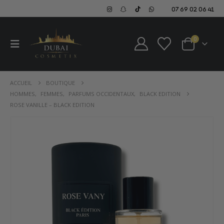
07 69 02 06 41
0
ACCUEIL
BOUTIQUE
HOMMES
,
FEMMES
,
PARFUMS OCCIDENTAUX
,
BLACK EDITION
ROSE VANILLE – BLACK EDITION