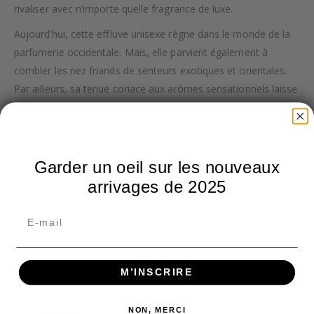
rivaliser avec n’importe quelle fragrance de luxe.
Aujourd’hui, cette effluve unisexe règne dans le monde de la
parfumerie occidentale. Mais, elle parvient également à
combler les nez friands de senteurs exotiques et orientales.
Par ailleurs, sa tenue coriace aux arômes sensationnels laisse
des effets désirables que l’on a du mal ignorer. A priori, les
amateurs de senteurs agréables ne sont pas près d’oublier ce
phénomène.
Garder un oeil sur les nouveaux
INFORMATIONS COMPLÉMENTAIRES
arrivages de 2025
AVIS (0)
PRODUITS SIMILAIRES
M’INSCRIRE
NON, MERCI