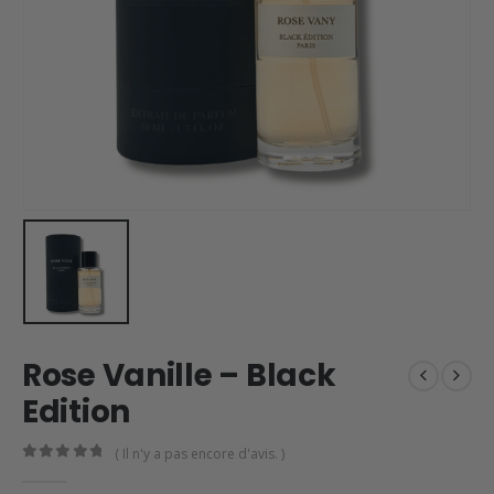
Rose Vanille – Black
Edition
( Il n'y a pas encore d'avis. )
0
en rupture de 5