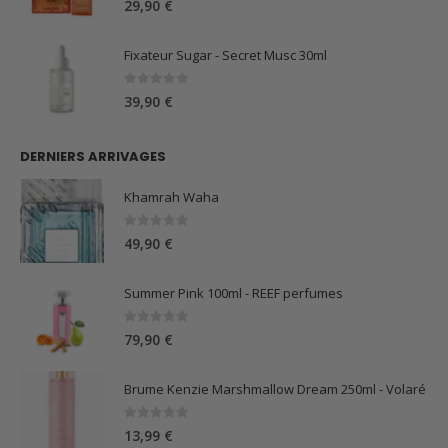
29,90
€
Fixateur Sugar - Secret Musc 30ml
0
sur 5
39,90
€
DERNIERS ARRIVAGES
Khamrah Waha
0
sur 5
49,90
€
Summer Pink 100ml - REEF perfumes
0
sur 5
79,90
€
Brume Kenzie Marshmallow Dream 250ml - Volaré
0
sur 5
13,99
€