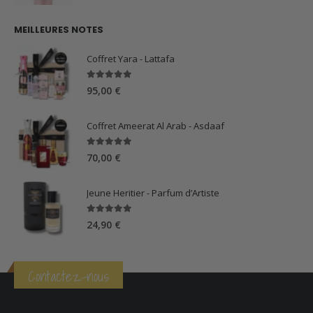
MEILLEURES NOTES
Coffret Yara - Lattafa
5.00
sur 5
95,00
€
Coffret Ameerat Al Arab - Asdaaf
5.00
sur 5
70,00
€
Jeune Heritier - Parfum d’Artiste
5.00
sur 5
24,90
€
Contactez-nous