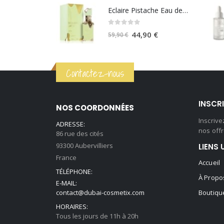
initial
actuel
Eclaire Pistache Eau de parfum 100ml - Lattafa
était :
est :
0
sur 5
59,90 €.
44,90 €.
Le
Le
44,90
€
59,90
€
prix
prix
initial
actuel
Contactez-nous
était :
est :
59,90 €.
44,90 €.
INSCR
NOS COORDONNÉES
Inscriv
ADRESSE:
nos offr
86 rue des cités
93300 Aubervilliers
LIENS 
France
Accueil
TÉLÉPHONE:
À Propo
E-MAIL:
contact@dubai-cosmetix.com
Boutiqu
HORAIRES:
Tous les jours de 11h à 20h