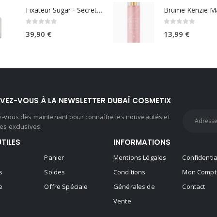
Fixateur Sugar - Secret Musc 30ml
0
sur 5
0
sur 5
39,90
€
13,99
€
IVEZ-VOUS À LA NEWSLETTER DUBAÏ COSMETIX
ez-vous dès maintenant pour connaître les nouveautés et
es exclusives.
UTILES
INFORMATIONS
Panier
Mentions Légales
Confidentia
s
Soldes
Conditions
Mon Compt
e
Offre Spéciale
Générales de
Contact
Vente