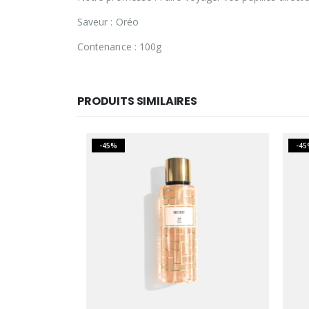
Saveur : Oréo
Contenance : 100g
PRODUITS SIMILAIRES
-45%
-45%
É