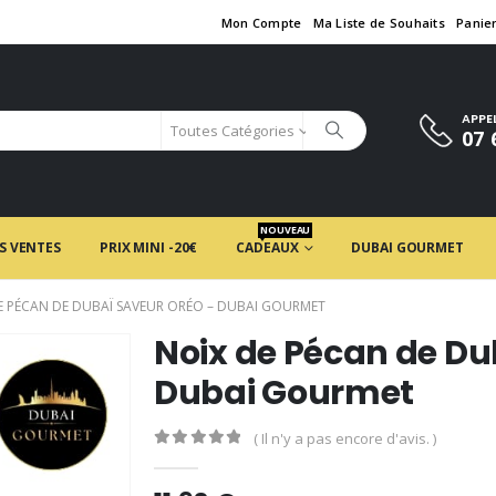
Mon Compte
Ma Liste de Souhaits
Panie
APPE
Toutes Catégories
07 
NOUVEAU
S VENTES
PRIX MINI -20€
CADEAUX
DUBAI GOURMET
E PÉCAN DE DUBAÏ SAVEUR ORÉO – DUBAI GOURMET
Noix de Pécan de Du
Dubai Gourmet
( Il n'y a pas encore d'avis. )
0
en rupture de 5