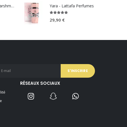
Brume Kenzie Marshmallow Dream 250ml - Volaré
Yara - Lattafa Perfumes
5.00
sur 5
29,90
€
RÉSEAUX SOCIAUX
lité
e