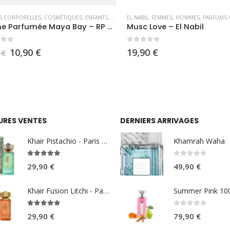
CORPORELLES
ES
,
NOUVEAUTÉS
,
COSMÉTIQUES
,
OUTLET
,
SOLDES
,
ENFANTS
,
FEMMES
EL NABIL
,
HOMMES
,
FEMMES
,
NOUVEAUTÉS
,
HOMMES
,
,
OUTLET
PARFUMS OCCI
,
SOLD
Brume Parfumée Maya Bay – RP Paris
Musc Love – El Nabil
5
0
sur 5
Le
Le
10,90
€
19,90
€
prix
prix
initial
actuel
était :
est :
19,90 €.
10,90 €.
URES VENTES
DERNIERS ARRIVAGES
Khair Pistachio - Paris Corner
Khamrah Waha
5.00
sur 5
0
sur 5
29,90
€
49,90
€
Khair Fusion Litchi - Paris Corner
5.00
sur 5
0
sur 5
29,90
€
79,90
€