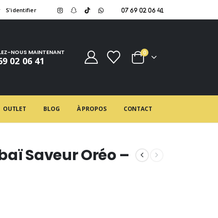
r
S'identifier
07 69 02 06 41
LEZ-NOUS MAINTENANT
0
69 02 06 41
OUTLET
BLOG
À PROPOS
CONTACT
baï Saveur Oréo –