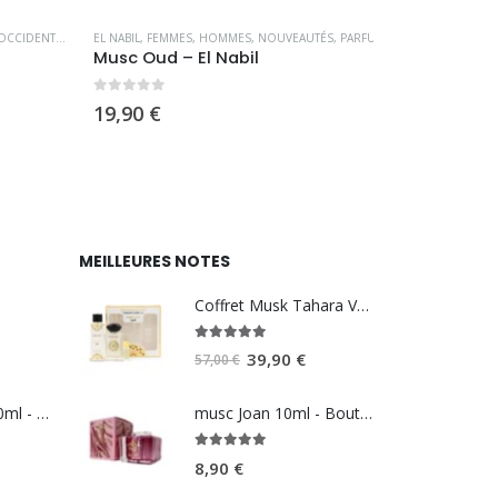
DENTAUX
ES
EL NABIL
,
FEMMES
,
HOMMES
,
NOUVEAUTÉS
,
PARFUMS OCCIDENTAUX
FEMMES
,
HOMME
Musc Oud – El Nabil
Cotton Dre
0
sur 5
0
sur 5
19,90
€
9,90
€
MEILLEURES NOTES
Coffret Musk Tahara Vanilla - Gulf Orchid
5.00
sur 5
Le
Le
39,90
€
57,00
€
prix
prix
initial
actuel
Summer Pink 100ml - REEF perfumes
musc Joan 10ml - Boutique
était :
est :
5.00
sur 5
57,00 €.
39,90 €.
8,90
€