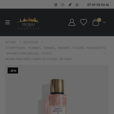
07 69 02 06 41
0
ACCUEIL
BOUTIQUE
COSMÉTIQUES
,
HOMMES
,
FEMMES
,
ENFANTS
,
SOLDES
,
NOUVEAUTÉS
,
BRUMES CORPORELLES
,
OUTLET
BRUME PARFUMÉE CHERRY BLOSSOM – RP PARIS
-45%