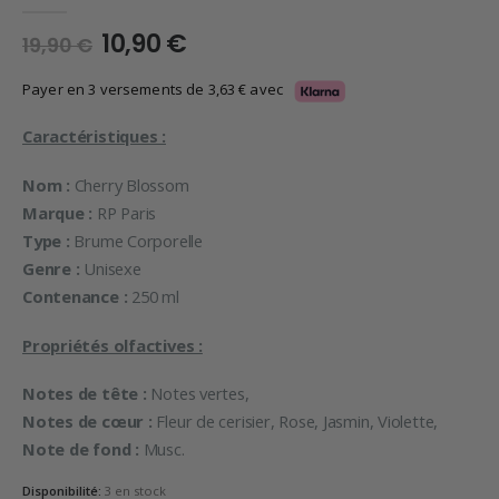
0
en rupture de 5
Le
Le
10,90
€
19,90
€
prix
prix
initial
actuel
Payer en 3 versements de
3,63
€
avec
était :
est :
19,90 €.
10,90 €.
Caractéristiques :
Nom :
Cherry Blossom
Marque :
RP Paris
Type :
Brume Corporelle
Genre :
Unisexe
Contenance :
250 ml
Propriétés olfactives :
Notes de tête :
Notes vertes,
Notes de cœur :
Fleur de cerisier, Rose, Jasmin, Violette,
Note de fond :
Musc.
Disponibilité:
3 en stock