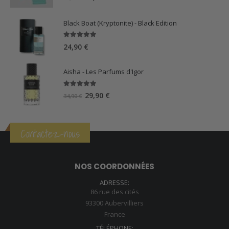
prix
prix
initial
actuel
Black Boat (Kryptonite) - Black Edition
était :
est :
39,90 €.
34,90 €.
5.00
sur 5
24,90
€
Aisha - Les Parfums d'Igor
5.00
sur 5
Le
Le
29,90
€
34,90
€
prix
prix
initial
actuel
était :
est :
Contactez-nous
34,90 €.
29,90 €.
NOS COORDONNÉES
ADRESSE:
86 rue des cités
93300 Aubervilliers
France
TÉLÉPHONE: