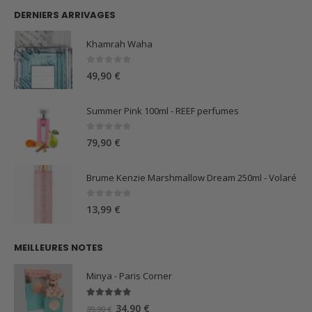
DERNIERS ARRIVAGES
Khamrah Waha
0
sur 5
49,90
€
Summer Pink 100ml - REEF perfumes
0
sur 5
79,90
€
Brume Kenzie Marshmallow Dream 250ml - Volaré
0
sur 5
13,99
€
MEILLEURES NOTES
Minya - Paris Corner
5.00
sur 5
Le
Le
34,90
€
39,90
€