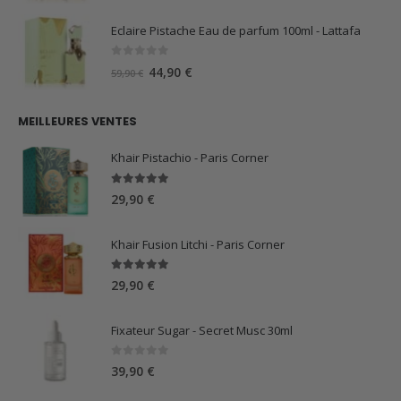
prix
prix
initial
actuel
Eclaire Pistache Eau de parfum 100ml - Lattafa
était :
est :
59,90 €.
44,90 €.
0
sur 5
Le
Le
44,90
€
59,90
€
prix
prix
initial
actuel
MEILLEURES VENTES
était :
est :
59,90 €.
44,90 €.
Khair Pistachio - Paris Corner
5.00
sur 5
29,90
€
Khair Fusion Litchi - Paris Corner
5.00
sur 5
29,90
€
Fixateur Sugar - Secret Musc 30ml
0
sur 5
39,90
€