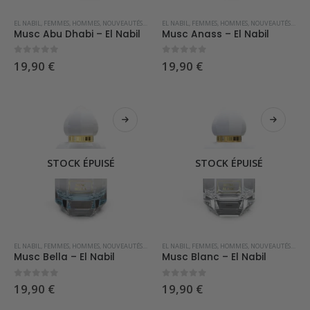
EL NABIL
,
FEMMES
,
HOMMES
,
NOUVEAUTÉS
,
PARFUMS OCCIDENTAUX
EL NABIL
,
FEMMES
,
HOMMES
,
NOUVEAUTÉS
,
PARF
Musc Abu Dhabi – El Nabil
Musc Anass – El Nabil
0
sur 5
0
sur 5
19,90
€
19,90
€
STOCK ÉPUISÉ
STOCK ÉPUISÉ
EL NABIL
,
FEMMES
,
HOMMES
,
NOUVEAUTÉS
,
PARFUMS OCCIDENTAUX
EL NABIL
,
FEMMES
,
HOMMES
,
NOUVEAUTÉS
,
PARF
Musc Bella – El Nabil
Musc Blanc – El Nabil
0
sur 5
0
sur 5
19,90
€
19,90
€