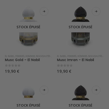
STOCK ÉPUISÉ
STOCK ÉPUISÉ
EL NABIL
,
FEMMES
,
HOMMES
,
NOUVEAUTÉS
,
PARFUMS OCCIDENTAUX
EL NABIL
,
FEMMES
,
HOMMES
,
NOUVEAUTÉS
,
PARF
Musc Gold – El Nabil
Musc Imran – El Nabil
0
sur 5
0
sur 5
19,90
€
19,90
€
STOCK ÉPUISÉ
STOCK ÉPUISÉ