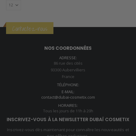
Contactez-nous
NOS COORDONNÉES
ADRESSE:
86 rue des cités
93300 Aubervilliers
France
TÉLÉPHONE:
E-MAIL:
contact@dubai-cosmetix.com
HORAIRES:
Tous les jours de 11h à 20h
INSCRIVEZ-VOUS À LA NEWSLETTER DUBAÏ COSMETIX
Inscrivez-vous dès maintenant pour connaître les nouveautés et
nos offres exclusives.