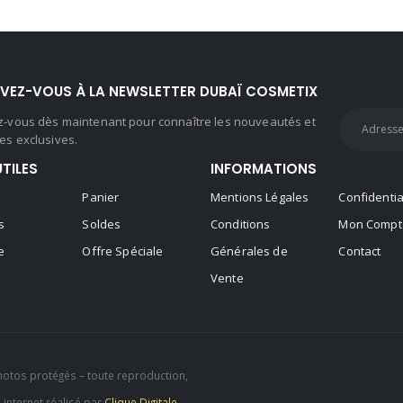
IVEZ-VOUS À LA NEWSLETTER DUBAÏ COSMETIX
ez-vous dès maintenant pour connaître les nouveautés et
es exclusives.
UTILES
INFORMATIONS
Panier
Mentions Légales
Confidentia
s
Soldes
Conditions
Mon Compt
e
Offre Spéciale
Générales de
Contact
Vente
hotos protégés – toute reproduction,
e internet réalisé par
Clique Digitale