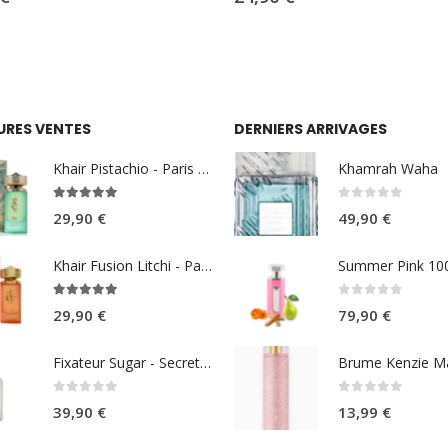
URES VENTES
DERNIERS ARRIVAGES
Khair Pistachio - Paris Corner
Khamrah Waha
5.00
sur 5
0
sur 5
29,90
€
49,90
€
Khair Fusion Litchi - Paris Corner
5.00
sur 5
0
sur 5
29,90
€
79,90
€
Fixateur Sugar - Secret Musc 30ml
0
sur 5
0
sur 5
39,90
€
13,99
€