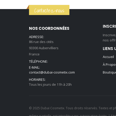
initial
actuel
Contactez-nous
était :
est :
59,90 €.
44,90 €.
INSCR
NOS COORDONNÉES
Inscriv
ADRESSE:
nos offr
86 rue des cités
93300 Aubervilliers
LIENS 
France
Accueil
TÉLÉPHONE:
À Propo
E-MAIL:
contact@dubai-cosmetix.com
Boutiqu
HORAIRES:
Tous les jours de 11h à 20h
© 2025 Dubaï Cosmetix. Tous droits réservés. Textes et p
même partielle, est interdite sans autorisation écrite. | Sit