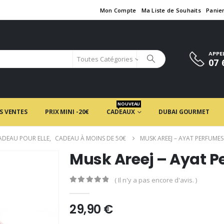
Mon Compte
Ma Liste de Souhaits
Panie
APPE
Toutes Catégories
07 
NOUVEAU
S VENTES
PRIX MINI -20€
CADEAUX
DUBAI GOURMET
ADEAU POUR ELLE
,
CADEAU À MOINS DE 50€
MUSK AREEJ – AYAT PERFUMES
Musk Areej – Ayat 
( Il n'y a pas encore d'avis. )
0
en rupture de 5
29,90
€