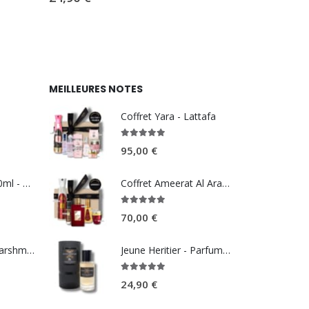
MEILLEURES NOTES
Coffret Yara - Lattafa
5.00
sur 5
95,00
€
Summer Pink 100ml - REEF perfumes
Coffret Ameerat Al Arab - Asdaaf
5.00
sur 5
70,00
€
Brume Kenzie Marshmallow Dream 250ml - Volaré
Jeune Heritier - Parfum d’Artiste
5.00
sur 5
24,90
€