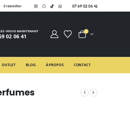
r
S'identifier
07 69 02 06 41
LEZ-NOUS MAINTENANT
0
69 02 06 41
OUTLET
BLOG
À PROPOS
CONTACT
Perfumes