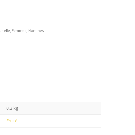
,
r elle
,
Femmes
,
Hommes
0,2 kg
Fruité