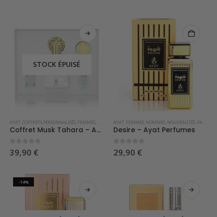
STOCK ÉPUISÉ
AYAT
,
COFFRETS PERSONNALISÉS
,
FEMMES
,
NOUVEAUTÉS
AYAT
,
FEMMES
,
HOMMES
,
NOUVEAUTÉS
,
PARFUMS DE DUBAI
Coffret Musk Tahara – Ayat Perfumes
Desire – Ayat Perfumes
0
sur 5
0
sur 5
39,90
€
29,90
€
-14%