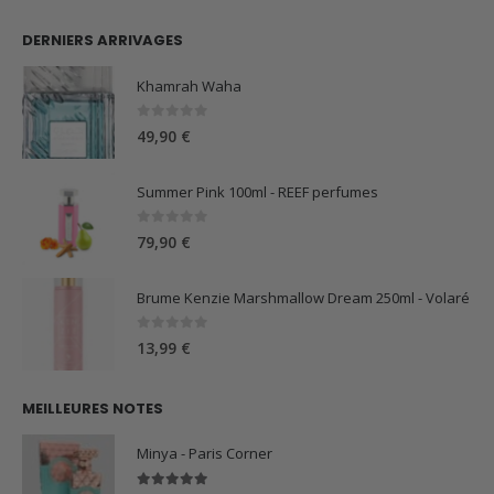
DERNIERS ARRIVAGES
Khamrah Waha
0
sur 5
49,90
€
Summer Pink 100ml - REEF perfumes
0
sur 5
79,90
€
Brume Kenzie Marshmallow Dream 250ml - Volaré
0
sur 5
13,99
€
MEILLEURES NOTES
Minya - Paris Corner