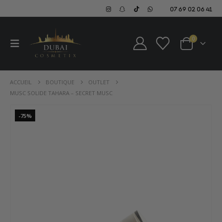
07 69 02 06 41
0
ACCUEIL
BOUTIQUE
OUTLET
MUSC SOLIDE TAHARA – SECRET MUSC
-75%