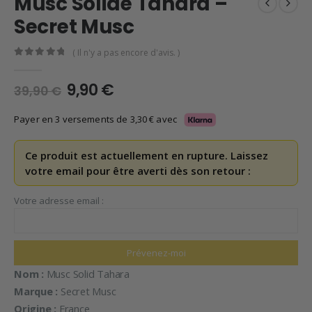
Musc Solide Tahara –
Secret Musc
( Il n'y a pas encore d'avis. )
0
en rupture de 5
Le
Le
9,90
€
39,90
€
prix
prix
initial
actuel
Payer en 3 versements de
3,30
€
avec
était :
est :
39,90 €.
9,90 €.
Ce produit est actuellement en rupture. Laissez
votre email pour être averti dès son retour :
Votre adresse email :
Nom :
Musc Solid Tahara
Marque :
Secret Musc
Origine :
France