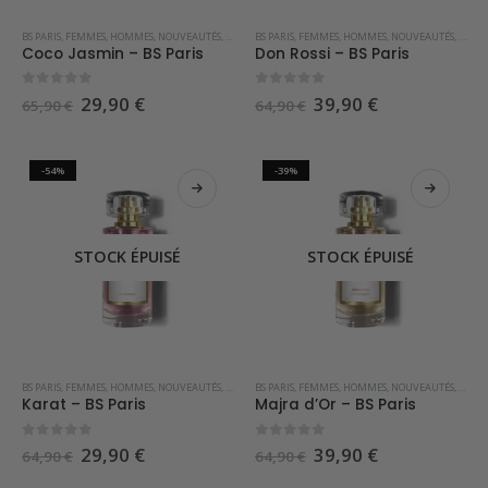
BS PARIS
,
FEMMES
,
HOMMES
,
NOUVEAUTÉS
,
OUTLET
BS PARIS
,
PARFUMS OCCIDENTAUX
,
FEMMES
,
HOMMES
,
SOLDES
,
NOUVEAUTÉS
,
OUTL
Coco Jasmin – BS Paris
Don Rossi – BS Paris
0
sur 5
0
sur 5
Le
Le
Le
Le
29,90
€
39,90
€
65,90
€
64,90
€
prix
prix
prix
prix
initial
actuel
initial
actuel
était :
est :
était :
est :
65,90 €.
29,90 €.
64,90 €.
39,90 €.
-54%
-39%
STOCK ÉPUISÉ
STOCK ÉPUISÉ
BS PARIS
,
FEMMES
,
HOMMES
,
NOUVEAUTÉS
,
OUTLET
BS PARIS
,
PARFUMS OCCIDENTAUX
,
FEMMES
,
HOMMES
,
SOLDES
,
NOUVEAUTÉS
,
OUTL
Karat – BS Paris
Majra d’Or – BS Paris
0
sur 5
0
sur 5
Le
Le
Le
Le
29,90
€
39,90
€
64,90
€
64,90
€
prix
prix
prix
prix