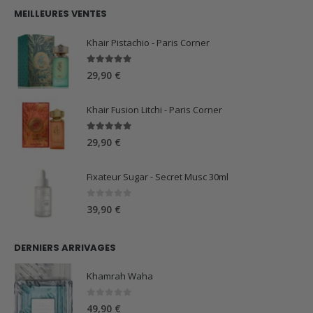
initial
actuel
MEILLEURES VENTES
était :
est :
59,90 €.
44,90 €.
Khair Pistachio - Paris Corner
5.00
sur 5
29,90
€
Khair Fusion Litchi - Paris Corner
5.00
sur 5
29,90
€
Fixateur Sugar - Secret Musc 30ml
0
sur 5
39,90
€
DERNIERS ARRIVAGES
Khamrah Waha
0
sur 5
49,90
€