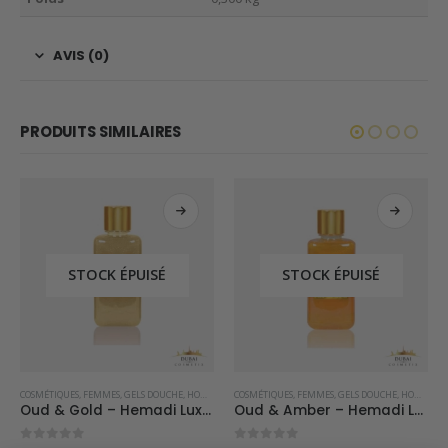
AVIS (0)
PRODUITS SIMILAIRES
STOCK ÉPUISÉ
STOCK ÉPUISÉ
P PARFUMS
COSMÉTIQUES
,
FEMMES
,
GELS DOUCHE
,
HOMMES
COSMÉTIQUES
,
FEMMES
,
GELS DOUCHE
,
HOMMES
Oud & Gold – Hemadi Luxury Oud
Oud & Amber – Hemadi Luxury Oud