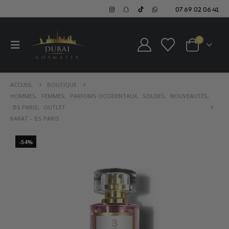
07 69 02 06 41
0
ACCUEIL
BOUTIQUE
HOMMES
,
FEMMES
,
PARFUMS OCCIDENTAUX
,
SOLDES
,
NOUVEAUTÉS
,
BS PARIS
,
OUTLET
KARAT – BS PARIS
-54%