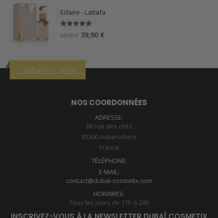
Eclaire - Lattafa
5.00
sur 5
Le
Le
39,90
€
59,90
€
prix
prix
initial
actuel
était :
est :
Contactez-nous
59,90 €.
39,90 €.
NOS COORDONNÉES
ADRESSE:
86 rue des cités
93300 Aubervilliers
France
TÉLÉPHONE:
E-MAIL:
contact@dubai-cosmetix.com
HORAIRES:
Tous les jours de 11h à 20h
INSCRIVEZ-VOUS À LA NEWSLETTER DUBAÏ COSMETIX