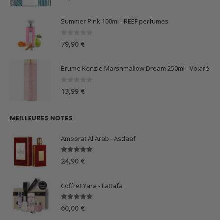
Summer Pink 100ml - REEF perfumes
0
sur 5
79,90
€
Brume Kenzie Marshmallow Dream 250ml - Volaré
0
sur 5
13,99
€
MEILLEURES NOTES
Ameerat Al Arab - Asdaaf
5.00
sur 5
24,90
€
Coffret Yara - Lattafa
5.00
sur 5
60,00
€