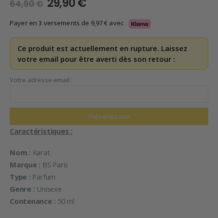
Le
Le
29,90
€
64,90
€
prix
prix
initial
actuel
Payer en 3 versements de
9,97
€
avec
était :
est :
64,90 €.
29,90 €.
Ce produit est actuellement en rupture. Laissez
votre email pour être averti dès son retour :
Votre adresse email :
Caractéristiques :
Nom :
Karat
Marque :
BS Paris
Type :
Parfum
Genre :
Unisexe
Contenance :
50 ml