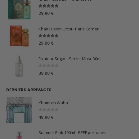
5.00
sur 5
29,90
€
Khair Fusion Litchi - Paris Corner
5.00
sur 5
29,90
€
Fixateur Sugar - Secret Musc 30ml
0
sur 5
39,90
€
DERNIERS ARRIVAGES
Khamrah Waha
0
sur 5
49,90
€
Summer Pink 100ml - REEF perfumes