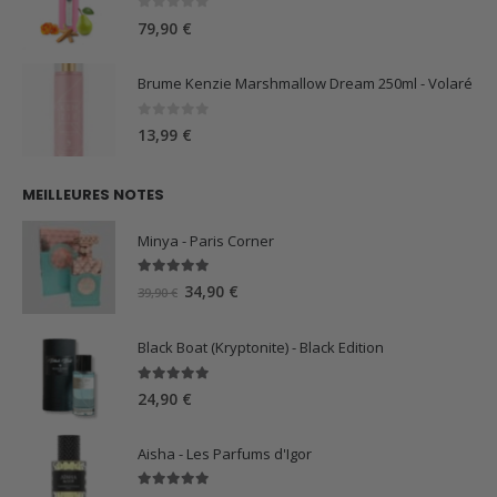
0
sur 5
79,90
€
Brume Kenzie Marshmallow Dream 250ml - Volaré
0
sur 5
13,99
€
MEILLEURES NOTES
Minya - Paris Corner
5.00
sur 5
Le
Le
34,90
€
39,90
€
prix
prix
initial
actuel
Black Boat (Kryptonite) - Black Edition
était :
est :
39,90 €.
34,90 €.
5.00
sur 5
24,90
€
Aisha - Les Parfums d'Igor
5.00
sur 5