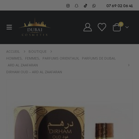
07 69 02 06 41
0
ACCUEIL
BOUTIQUE
HOMMES
,
FEMMES
,
PARFUMS ORIENTAUX
,
PARFUMS DE DUBAI
,
ARD AL ZAAFARAN
DIRHAM OUD – ARD AL ZAAFARAN