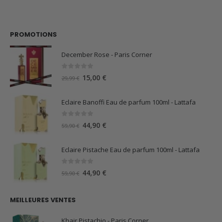
PROMOTIONS
December Rose - Paris Corner
0
sur 5
Le
Le
15,00
€
29,99
€
prix
prix
initial
actuel
Eclaire Banoffi Eau de parfum 100ml - Lattafa
était :
est :
29,99 €.
15,00 €.
0
sur 5
Le
Le
44,90
€
59,90
€
prix
prix
initial
actuel
Eclaire Pistache Eau de parfum 100ml - Lattafa
était :
est :
59,90 €.
44,90 €.
0
sur 5
Le
Le
44,90
€
59,90
€
prix
prix
initial
actuel
MEILLEURES VENTES
était :
est :
59,90 €.
44,90 €.
Khair Pistachio - Paris Corner