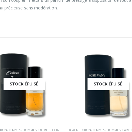
i son coup en mettant un parfum de prestige à disposition de tout à c
eau précieuse sans modération.
STOCK ÉPUISÉ
STOCK ÉPUISÉ
ITION
,
FEMMES
,
HOMMES
,
OFFRE SPÉCIALE
,
PARFUMS OCCIDENTAUX
BLACK EDITION
,
FEMMES
,
HOMMES
,
PARFUMS 