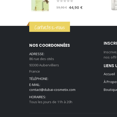
était :
est :
0
sur 5
59,90 €.
44,90 €.
Le
Le
44,90
€
59,90
€
prix
prix
initial
actuel
Contactez-nous
était :
est :
59,90 €.
44,90 €.
INSCR
NOS COORDONNÉES
Inscriv
ADRESSE:
nos offr
86 rue des cités
93300 Aubervilliers
LIENS 
France
Accueil
TÉLÉPHONE:
À Propo
E-MAIL:
contact@dubai-cosmetix.com
Boutiqu
HORAIRES:
Tous les jours de 11h à 20h