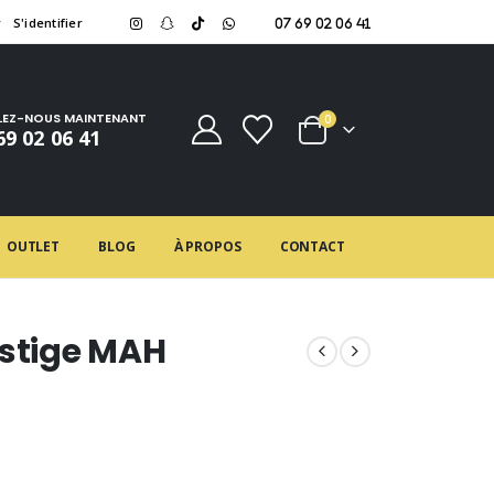
r
S'identifier
07 69 02 06 41
LEZ-NOUS MAINTENANT
0
69 02 06 41
OUTLET
BLOG
À PROPOS
CONTACT
estige MAH