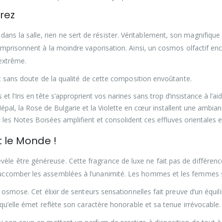
rez
dans la salle, rien ne sert de résister. Véritablement, son magnifique 
 emprisonnent à la moindre vaporisation. Ainsi, un cosmos olfactif e
 extrême.
nt sans doute de la qualité de cette composition envoûtante.
et l’Iris en tête s’approprient vos narines sans trop d’insistance à l’ai
Népal, la Rose de Bulgarie et la Violette en cœur installent une ambian
t les Notes Boisées amplifient et consolident ces effluves orientales e
t le Monde !
vèle être généreuse. Cette fragrance de luxe ne fait pas de différe
uccomber les assemblées à l’unanimité. Les hommes et les femmes se
 osmose. Cet élixir de senteurs sensationnelles fait preuve d’un équili
qu’elle émet reflète son caractère honorable et sa tenue irrévocable.