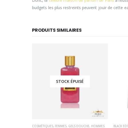
Donc, la
célèbre maison de parfum de Paris
a réuss
budgets les plus restreints peuvent jouir de cette 
PRODUITS SIMILAIRES
É
STOCK ÉPUISÉ
TÉRIEUR
,
SPRAY D'INTÉRIEUR DE DUBAI
COSMÉTIQUES
,
FEMMES
,
GELS DOUCHE
,
HOMMES
BLACK ED