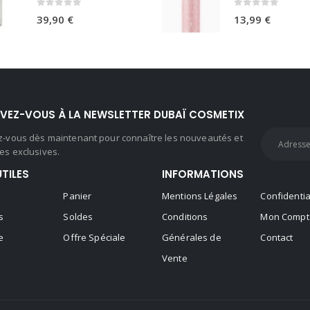
0
sur 5
0
sur 5
39,90
€
13,99
€
IVEZ-VOUS À LA NEWSLETTER DUBAÏ COSMETIX
ez-vous dès maintenant pour connaître les nouveautés et
es exclusives.
UTILES
INFORMATIONS
Panier
Mentions Légales
Confidentia
s
Soldes
Conditions
Mon Compt
e
Offre Spéciale
Générales de
Contact
Vente