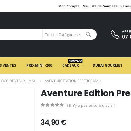
Mon Compte
Ma Liste de Souhaits
Panie
APPE
Toutes Catégories
07 
NOUVEAU
S VENTES
PRIX MINI -20€
CADEAUX
DUBAI GOURMET
 OCCIDENTAUX
,
MAH
AVENTURE EDITION PRESTIGE MAH
Aventure Edition Pr
( Il n'y a pas encore d'avis. )
0
en rupture de 5
34,90
€