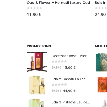
uxury Oud
Oud & Flower – Hemadi Luxury Oud
Bois I
0
sur 5
0
sur 
11,90
€
24,90
PROMOTIONS
MEILLE
December Rose - Paris Corner
0
sur 5
Le
Le
15,00
€
29,99
€
prix
prix
initial
actuel
Eclaire Banoffi Eau de parfum 100ml - Lattafa
était :
est :
0
sur 5
29,99 €.
15,00 €.
Le
Le
44,90
€
59,90
€
prix
prix
initial
actuel
Eclaire Pistache Eau de parfum 100ml - Lattafa