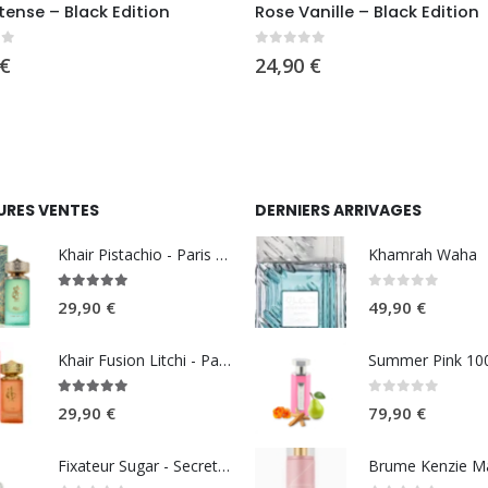
ntense – Black Edition
Rose Vanille – Black Edition
5
0
sur 5
€
24,90
€
URES VENTES
DERNIERS ARRIVAGES
Khair Pistachio - Paris Corner
Khamrah Waha
5.00
sur 5
0
sur 5
29,90
€
49,90
€
Khair Fusion Litchi - Paris Corner
5.00
sur 5
0
sur 5
29,90
€
79,90
€
Fixateur Sugar - Secret Musc 30ml