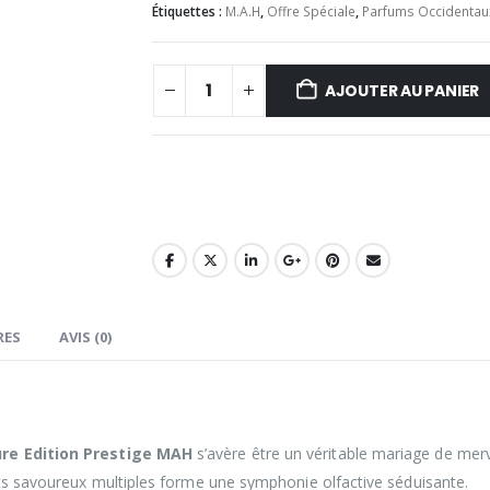
Étiquettes :
M.A.H
,
Offre Spéciale
,
Parfums Occidentau
AJOUTER AU PANIER
RES
AVIS (0)
re Edition Prestige MAH
s’avère être un véritable mariage de mer
nts savoureux multiples forme une symphonie olfactive séduisante.