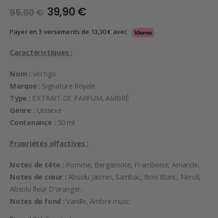
Le
Le
39,90
€
95,00
€
prix
prix
initial
actuel
Payer en 3 versements de
13,30
€
avec
était :
est :
95,00 €.
39,90 €.
Caractéristiques :
Nom :
Vertigo
Marque :
Signature Royale
Type :
EXTRAIT DE PARFUM, AMBRÉ
Genre :
Unisexe
Contenance :
50 ml
Propriétés olfactives :
Notes de tête :
Pomme, Bergamote, Framboise, Amande,
Notes de cœur :
Absolu Jasmin, Sambac, Bois Blanc, Néroli,
Absolu fleur D’oranger,
Notes de fond :
Vanille, Ambre musc.