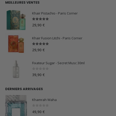
MEILLEURES VENTES
était :
est :
59,90 €.
44,90 €.
Khair Pistachio - Paris Corner
5.00
sur 5
29,90
€
Khair Fusion Litchi - Paris Corner
5.00
sur 5
29,90
€
Fixateur Sugar - Secret Musc 30ml
0
sur 5
39,90
€
DERNIERS ARRIVAGES
Khamrah Waha
0
sur 5
49,90
€