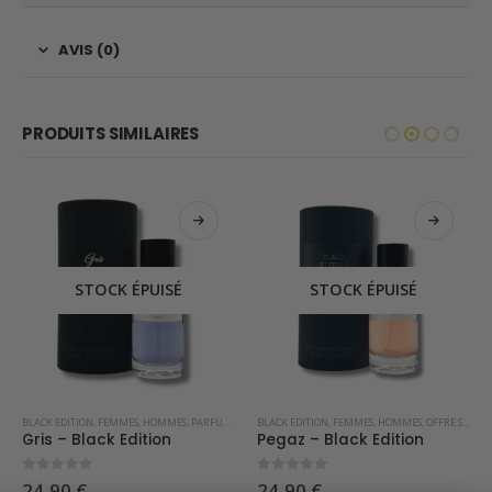
AVIS (0)
PRODUITS SIMILAIRES
STOCK ÉPUISÉ
STOCK ÉPUISÉ
BLACK EDITION
,
FEMMES
,
HOMMES
,
PARFUMS OCCIDENTAUX
BLACK EDITION
,
FEMMES
,
HOMMES
,
OFFRE SPÉCIALE
Gris – Black Edition
Pegaz – Black Edition
0
sur 5
0
sur 5
24,90
€
24,90
€