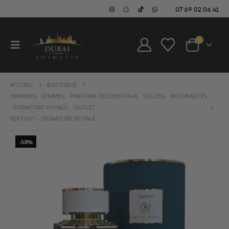
07 69 02 06 41
0
ACCUEIL
BOUTIQUE
HOMMES
,
FEMMES
,
PARFUMS OCCIDENTAUX
,
SOLDES
,
NOUVEAUTÉS
,
SIGNATURE ROYALE
,
OUTLET
VERTIGO – SIGNATURE ROYALE
-58%