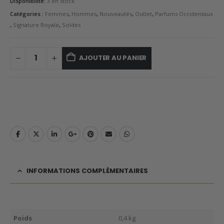
Disponibilité:
3 en stock
Catégories :
Femmes
,
Hommes
,
Nouveautés
,
Outlet
,
Parfums Occidentaux
,
Signature Royale
,
Soldes
AJOUTER AU PANIER
INFORMATIONS COMPLÉMENTAIRES
Poids
0,4 kg