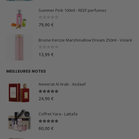
Summer Pink 100ml - REEF perfumes
0
sur 5
79,90
€
Brume Kenzie Marshmallow Dream 250ml - Volaré
0
sur 5
13,99
€
MEILLEURES NOTES
Ameerat Al Arab - Asdaaf
5.00
sur 5
24,90
€
Coffret Yara - Lattafa
5.00
sur 5
60,00
€