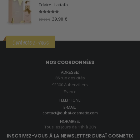
Eclaire - Lattafa
5.00
sur 5
Le
Le
39,90
€
59,90
€
prix
prix
initial
actuel
était :
est :
Contactez-nous
59,90 €.
39,90 €.
NOS COORDONNÉES
ADRESSE:
86 rue des cités
93300 Aubervilliers
France
TÉLÉPHONE:
E-MAIL:
contact@dubai-cosmetix.com
HORAIRES:
Tous les jours de 11h à 20h
INSCRIVEZ-VOUS À LA NEWSLETTER DUBAÏ COSMETIX