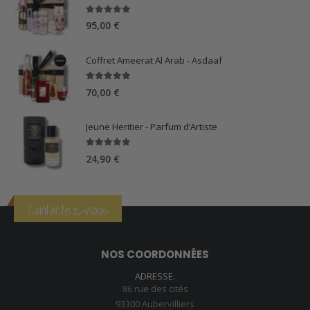
5.00
sur 5
95,00
€
Coffret Ameerat Al Arab - Asdaaf
5.00
sur 5
70,00
€
Jeune Heritier - Parfum d’Artiste
5.00
sur 5
24,90
€
Contactez-nous
NOS COORDONNÉES
ADRESSE:
86 rue des cités
93300 Aubervilliers