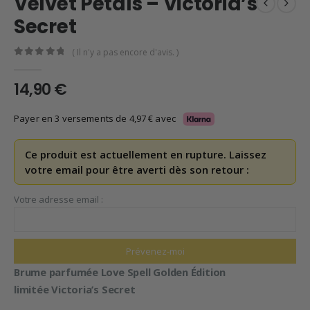
Velvet Petals – Victoria’s
Secret
( Il n'y a pas encore d'avis. )
0
en rupture de 5
14,90
€
Payer en 3 versements de
4,97
€
avec
Ce produit est actuellement en rupture. Laissez
votre email pour être averti dès son retour :
Votre adresse email :
Brume parfumée Love Spell Golden Édition
limitée
Victoria’s Secret