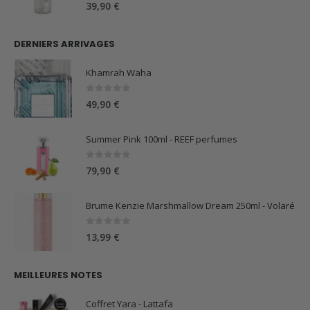
0
sur 5
39,90
€
DERNIERS ARRIVAGES
Khamrah Waha
0
sur 5
49,90
€
Summer Pink 100ml - REEF perfumes
0
sur 5
79,90
€
Brume Kenzie Marshmallow Dream 250ml - Volaré
0
sur 5
13,99
€
MEILLEURES NOTES
Coffret Yara - Lattafa