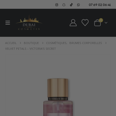
07 69 02 06 41
0
ACCUEIL
BOUTIQUE
COSMÉTIQUES
,
BRUMES CORPORELLES
VELVET PETALS – VICTORIA’S SECRET