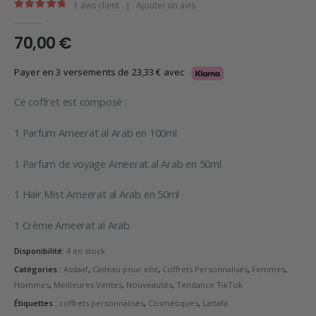
1
avis client
|
Ajouter un avis
5.00
en rupture de 5
70,00
€
Payer en 3 versements de
23,33
€
avec
Ce coffret est composé :
1 Parfum Ameerat al Arab en 100ml
1 Parfum de voyage Ameerat al Arab en 50ml
1 Hair Mist Ameerat al Arab en 50ml
1 Crème Ameerat al Arab
Disponibilité:
4 en stock
Catégories :
Asdaaf
,
Cadeau pour elle
,
Coffrets Personnalisés
,
Femmes
,
Hommes
,
Meilleures Ventes
,
Nouveautés
,
Tendance TikTok
Étiquettes :
coffrets personnalisés
,
Cosmétiques
,
Lattafa