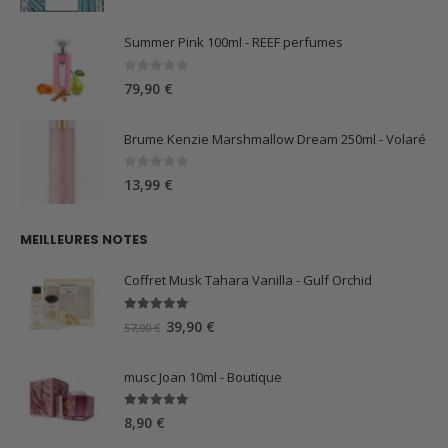
Summer Pink 100ml - REEF perfumes
0
sur 5
79,90
€
Brume Kenzie Marshmallow Dream 250ml - Volaré
0
sur 5
13,99
€
MEILLEURES NOTES
Coffret Musk Tahara Vanilla - Gulf Orchid
5.00
sur 5
Le
Le
39,90
€
57,00
€
prix
prix
initial
actuel
musc Joan 10ml - Boutique
était :
est :
57,00 €.
39,90 €.
5.00
sur 5
8,90
€