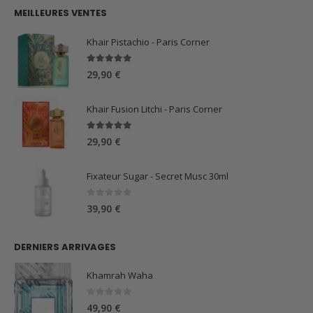
initial
actuel
MEILLEURES VENTES
était :
est :
59,90 €.
44,90 €.
Khair Pistachio - Paris Corner
5.00
sur 5
29,90
€
Khair Fusion Litchi - Paris Corner
5.00
sur 5
29,90
€
Fixateur Sugar - Secret Musc 30ml
0
sur 5
39,90
€
DERNIERS ARRIVAGES
Khamrah Waha
0
sur 5
49,90
€