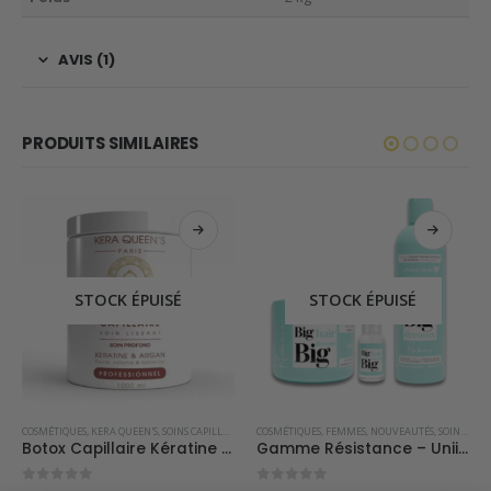
AVIS (1)
PRODUITS SIMILAIRES
STOCK ÉPUISÉ
STOCK ÉPUISÉ
COSMÉTIQUES
,
KERA QUEEN'S
,
SOINS CAPILLAIRES
COSMÉTIQUES
,
FEMMES
,
NOUVEAUTÉS
,
SOINS CAPILLAIRES
Botox Capillaire Kératine Argan 1000ml
Gamme Résistance – Uniikone – Kit Complet