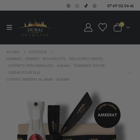
07 69 02 06 41
0
ACCUEIL
BOUTIQUE
HOMMES
,
FEMMES
,
NOUVEAUTÉS
,
MEILLEURES VENTES
,
COFFRETS PERSONNALISÉS
,
ASDAAF
,
TENDANCE TIKTOK
,
CADEAU POUR ELLE
COFFRET AMEERAT AL ARAB – ASDAAF