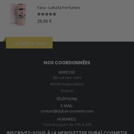
Yara - Lattafa Perfumes
5.00
sur 5
29,90
€
Contactez-nous
NOS COORDONNÉES
ADRESSE:
86 rue des cités
93300 Aubervilliers
France
TÉLÉPHONE:
E-MAIL:
contact@dubai-cosmetix.com
HORAIRES:
Tous les jours de 11h à 20h
INSCRIVEZ-VOUS À LA NEWSLETTER DUBAÏ COSMETIX