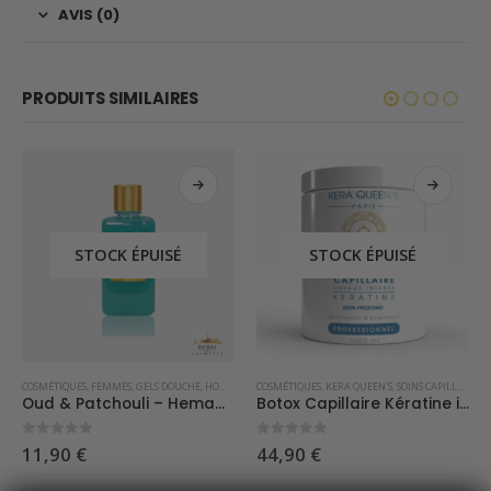
AVIS (0)
PRODUITS SIMILAIRES
STOCK ÉPUISÉ
STOCK ÉPUISÉ
COSMÉTIQUES
,
FEMMES
,
GELS DOUCHE
,
HOMMES
COSMÉTIQUES
,
KERA QUEEN'S
,
SOINS CAPILLAIRES
Oud & Patchouli – Hemadi Luxury Oud
Botox Capillaire Kératine intense 1000ml
0
sur 5
0
sur 5
11,90
€
44,90
€