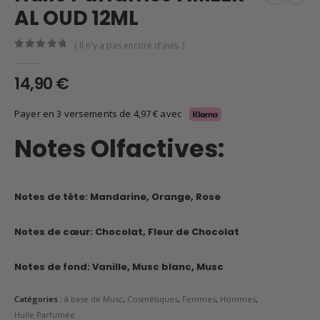
AL OUD 12ML
( Il n'y a pas encore d'avis. )
0
en rupture de 5
14,90
€
Payer en 3 versements de
4,97
€
avec
Notes Olfactives:
Notes de tête:
Mandarine, Orange, Rose
Notes de cœur:
Chocolat, Fleur de Chocolat
Notes de fond:
Vanille, Musc blanc, Musc
Catégories :
à base de Musc
,
Cosmétiques
,
Femmes
,
Hommes
,
Huile Parfumée