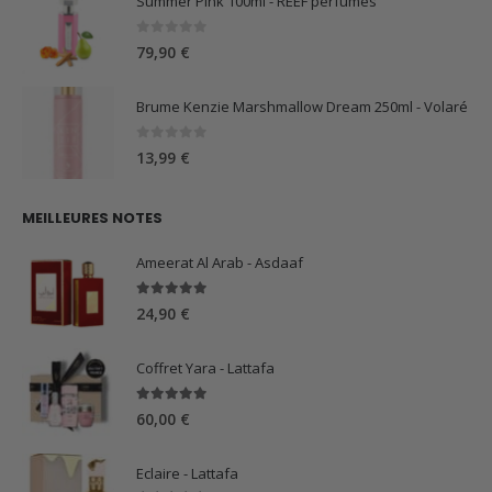
Summer Pink 100ml - REEF perfumes
0
sur 5
79,90
€
Brume Kenzie Marshmallow Dream 250ml - Volaré
0
sur 5
13,99
€
MEILLEURES NOTES
Ameerat Al Arab - Asdaaf
5.00
sur 5
24,90
€
Coffret Yara - Lattafa
5.00
sur 5
60,00
€
Eclaire - Lattafa