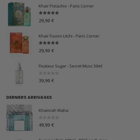
59,90 €.
44,90 €.
Khair Pistachio - Paris Corner
5.00
sur 5
29,90
€
Khair Fusion Litchi - Paris Corner
5.00
sur 5
29,90
€
Fixateur Sugar - Secret Musc 30ml
0
sur 5
39,90
€
DERNIERS ARRIVAGES
Khamrah Waha
0
sur 5
49,90
€