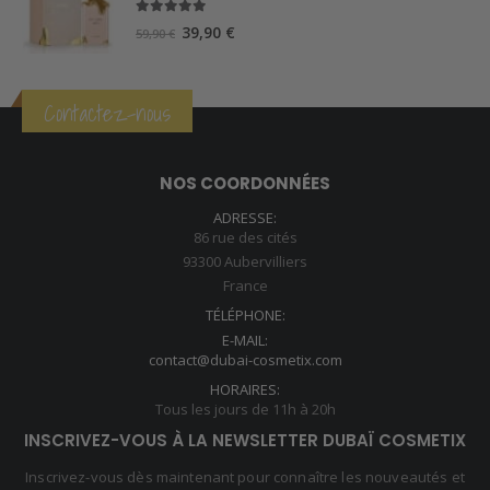
5.00
sur 5
Le
Le
39,90
€
59,90
€
prix
prix
initial
actuel
était :
est :
Contactez-nous
59,90 €.
39,90 €.
NOS COORDONNÉES
ADRESSE:
86 rue des cités
93300 Aubervilliers
France
TÉLÉPHONE:
E-MAIL:
contact@dubai-cosmetix.com
HORAIRES:
Tous les jours de 11h à 20h
INSCRIVEZ-VOUS À LA NEWSLETTER DUBAÏ COSMETIX
Inscrivez-vous dès maintenant pour connaître les nouveautés et