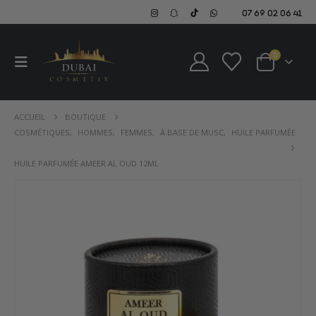
07 69 02 06 41
0
ACCUEIL
BOUTIQUE
COSMÉTIQUES
,
HOMMES
,
FEMMES
,
À BASE DE MUSC
,
HUILE PARFUMÉE
HUILE PARFUMÉE AMEER AL OUD 12ML