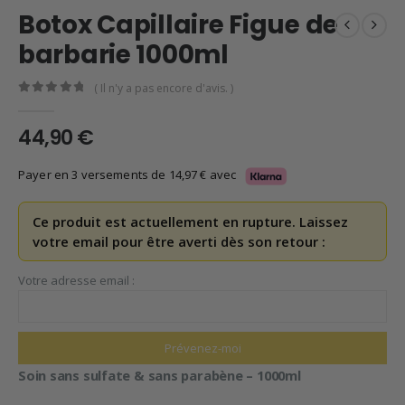
Botox Capillaire Figue de
barbarie 1000ml
( Il n'y a pas encore d'avis. )
0
en rupture de 5
44,90
€
Payer en 3 versements de
14,97
€
avec
Ce produit est actuellement en rupture. Laissez
votre email pour être averti dès son retour :
Votre adresse email :
Soin sans sulfate & sans parabène – 1000ml