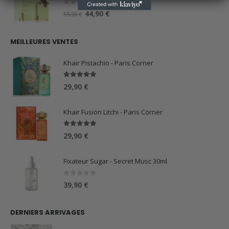
59,90 €.
44,90 €.
0
sur 5
Le
Le
44,90
€
59,90
€
prix
prix
initial
actuel
MEILLEURES VENTES
était :
est :
59,90 €.
44,90 €.
Khair Pistachio - Paris Corner
5.00
sur 5
29,90
€
Khair Fusion Litchi - Paris Corner
5.00
sur 5
29,90
€
Fixateur Sugar - Secret Musc 30ml
0
sur 5
39,90
€
DERNIERS ARRIVAGES