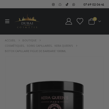
07 69 02 06 41
0
ACCUEIL
BOUTIQUE
COSMÉTIQUES
,
SOINS CAPILLAIRES
,
KERA QUEEN'S
BOTOX CAPILLAIRE FIGUE DE BARBARIE 1000ML