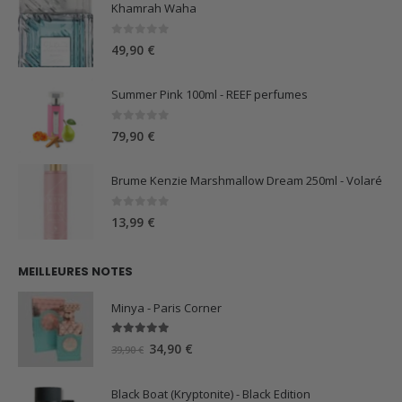
Khamrah Waha
0
sur 5
49,90
€
Summer Pink 100ml - REEF perfumes
0
sur 5
79,90
€
Brume Kenzie Marshmallow Dream 250ml - Volaré
0
sur 5
13,99
€
MEILLEURES NOTES
Minya - Paris Corner
5.00
sur 5
Le
Le
34,90
€
39,90
€
prix
prix
initial
actuel
Black Boat (Kryptonite) - Black Edition