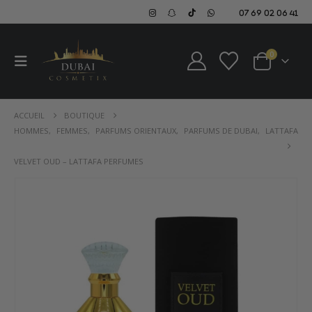
07 69 02 06 41
0
ACCUEIL
BOUTIQUE
HOMMES
,
FEMMES
,
PARFUMS ORIENTAUX
,
PARFUMS DE DUBAI
,
LATTAFA
VELVET OUD – LATTAFA PERFUMES