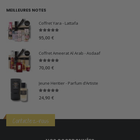
MEILLEURES NOTES
Coffret Yara - Lattafa
5.00
sur 5
95,00
€
Coffret Ameerat Al Arab - Asdaaf
5.00
sur 5
70,00
€
Jeune Heritier - Parfum d’Artiste
5.00
sur 5
24,90
€
Contactez-nous