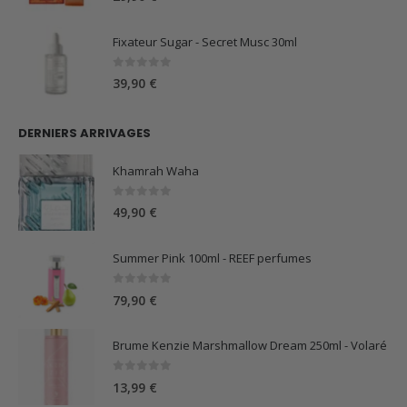
Fixateur Sugar - Secret Musc 30ml
0
sur 5
39,90
€
DERNIERS ARRIVAGES
Khamrah Waha
0
sur 5
49,90
€
Summer Pink 100ml - REEF perfumes
0
sur 5
79,90
€
Brume Kenzie Marshmallow Dream 250ml - Volaré
0
sur 5
13,99
€