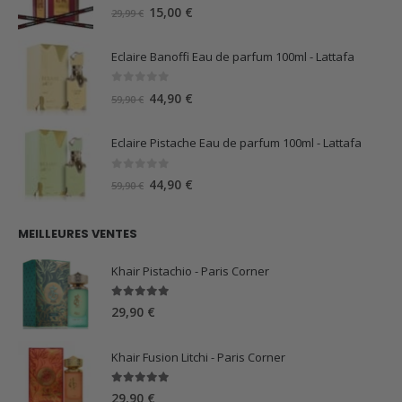
0
sur 5
Le
Le
15,00
€
29,99
€
prix
prix
initial
actuel
Eclaire Banoffi Eau de parfum 100ml - Lattafa
était :
est :
29,99 €.
15,00 €.
0
sur 5
Le
Le
44,90
€
59,90
€
prix
prix
initial
actuel
Eclaire Pistache Eau de parfum 100ml - Lattafa
était :
est :
59,90 €.
44,90 €.
0
sur 5
Le
Le
44,90
€
59,90
€
prix
prix
initial
actuel
MEILLEURES VENTES
était :
est :
59,90 €.
44,90 €.
Khair Pistachio - Paris Corner
5.00
sur 5
29,90
€
Khair Fusion Litchi - Paris Corner
5.00
sur 5
29,90
€