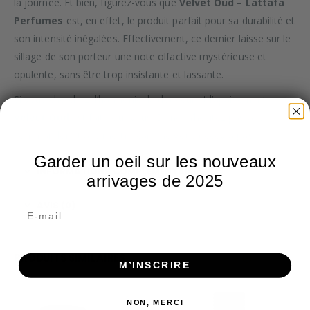
la journée. Et bien, figurez-vous que
Velvet Oud – Lattafa
Perfumes
est, en effet, le produit parfait pour sa durabilité et
son intensité inégalées. Effectivement, ce dernier laisse sur le
sillage de son porteur une note olfactive mystérieuse et
opulente, sans être trop insistante et lassante.
Si vous cherchez, l’harmonie, la douceur et l’apaisement,
Velvet Oud
est fait pour vous. Donc, n’hésitez pas à le
commander et à le mettre car il ne vous décevra pas !
Garder un oeil sur les nouveaux
INFORMATIONS COMPLÉMENTAIRES
arrivages de 2025
AVIS (0)
PRODUITS SIMILAIRES
M’INSCRIRE
NON, MERCI