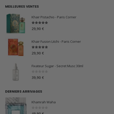
initial
actuel
MEILLEURES VENTES
était :
est :
59,90 €.
44,90 €.
Khair Pistachio - Paris Corner
5.00
sur 5
29,90
€
Khair Fusion Litchi - Paris Corner
5.00
sur 5
29,90
€
Fixateur Sugar - Secret Musc 30ml
0
sur 5
39,90
€
DERNIERS ARRIVAGES
Khamrah Waha
0
sur 5
49,90
€