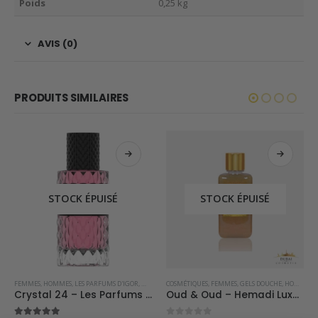
Poids
0,25 kg
AVIS (0)
PRODUITS SIMILAIRES
STOCK ÉPUISÉ
STOCK ÉPUISÉ
FEMMES
,
PARFUMS OCCIDENTAUX
,
HOMMES
,
LES PARFUMS D'IGOR
,
MEILLEURES VENTES
COSMÉTIQUES
,
PARFUMS OCCIDENTAUX
,
FEMMES
,
GELS DOUCHE
,
HOMMES
Crystal 24 – Les Parfums d’Igor
Oud & Oud – Hemadi Luxury Oud