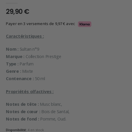
0
en rupture de 5
29,90
€
Payer en 3 versements de
9,97
€
avec
Caractéristiques :
Nom :
Sultan n°9
Marque :
Collection Prestige
Type :
Parfum
Genre :
Mixte
Contenance :
50 ml
Propriétés olfactives :
Notes de tête :
Musc blanc,
Notes de cœur :
Bois de Santal,
Notes de fond :
Pomme, Oud.
Disponibilité:
4 en stock