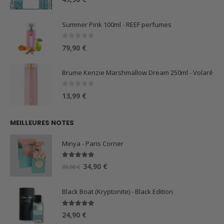
Summer Pink 100ml - REEF perfumes
0
sur 5
79,90
€
Brume Kenzie Marshmallow Dream 250ml - Volaré
0
sur 5
13,99
€
MEILLEURES NOTES
Minya - Paris Corner
5.00
sur 5
Le
Le
34,90
€
39,90
€
prix
prix
initial
actuel
Black Boat (Kryptonite) - Black Edition
était :
est :
39,90 €.
34,90 €.
5.00
sur 5
24,90
€