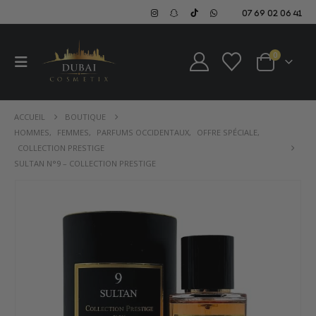
07 69 02 06 41
0
ACCUEIL
BOUTIQUE
HOMMES
,
FEMMES
,
PARFUMS OCCIDENTAUX
,
OFFRE SPÉCIALE
,
COLLECTION PRESTIGE
SULTAN N°9 – COLLECTION PRESTIGE