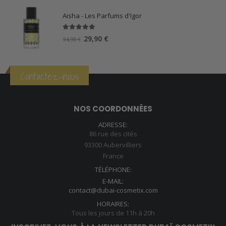
Aisha - Les Parfums d'Igor
5.00
sur 5
Le
Le
29,90
€
34,90
€
prix
prix
initial
actuel
était :
est :
Contactez-nous
34,90 €.
29,90 €.
NOS COORDONNÉES
ADRESSE:
86 rue des cités
93300 Aubervilliers
France
TÉLÉPHONE:
E-MAIL:
contact@dubai-cosmetix.com
HORAIRES:
Tous les jours de 11h à 20h