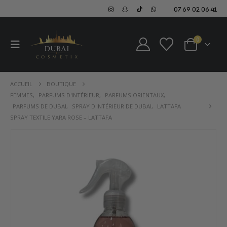
07 69 02 06 41
0
ACCUEIL
BOUTIQUE
FEMMES
,
PARFUMS D'INTÉRIEUR
,
PARFUMS ORIENTAUX
,
PARFUMS DE DUBAI
,
SPRAY D'INTÉRIEUR DE DUBAI
,
LATTAFA
SPRAY TEXTILE YARA ROSE – LATTAFA