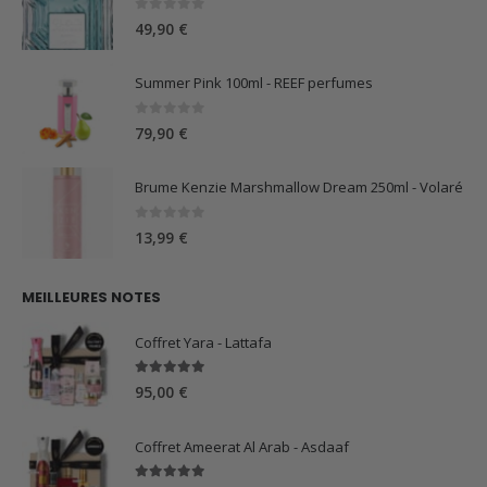
0
sur 5
49,90
€
Summer Pink 100ml - REEF perfumes
0
sur 5
79,90
€
Brume Kenzie Marshmallow Dream 250ml - Volaré
0
sur 5
13,99
€
MEILLEURES NOTES
Coffret Yara - Lattafa
5.00
sur 5
95,00
€
Coffret Ameerat Al Arab - Asdaaf