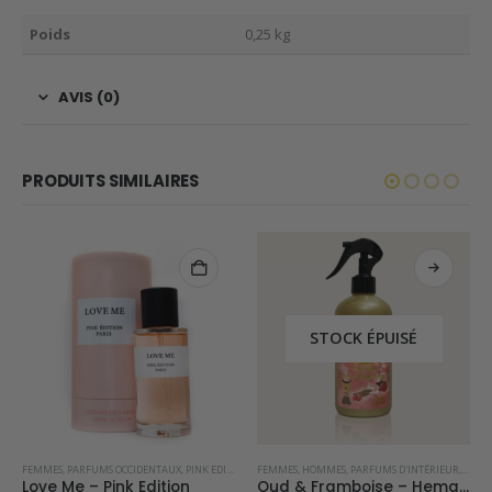
Poids
0,25 kg
AVIS (0)
PRODUITS SIMILAIRES
STOCK ÉPUISÉ
FEMMES
,
PARFUMS OCCIDENTAUX
,
PINK EDITION
FEMMES
,
HOMMES
,
PARFUMS D'INTÉRIEUR
,
SPRAY
Love Me – Pink Edition
Oud & Framboise – Hemadi Luxury Oud