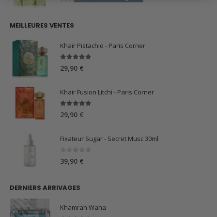
prix
prix
initial
actuel
MEILLEURES VENTES
était :
est :
59,90 €.
44,90 €.
Khair Pistachio - Paris Corner
5.00
sur 5
29,90
€
Khair Fusion Litchi - Paris Corner
5.00
sur 5
29,90
€
Fixateur Sugar - Secret Musc 30ml
0
sur 5
39,90
€
DERNIERS ARRIVAGES
Khamrah Waha