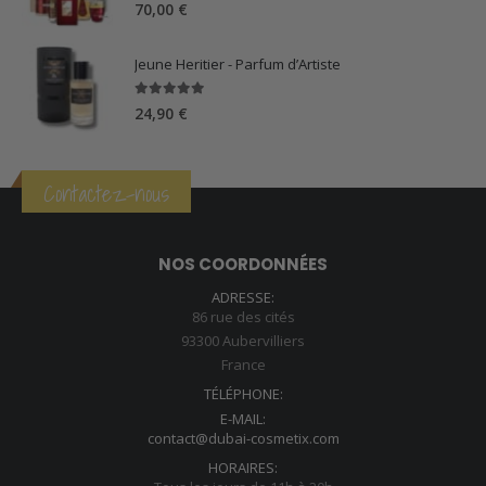
5.00
sur 5
70,00
€
Jeune Heritier - Parfum d’Artiste
5.00
sur 5
24,90
€
Contactez-nous
NOS COORDONNÉES
ADRESSE:
86 rue des cités
93300 Aubervilliers
France
TÉLÉPHONE:
E-MAIL:
contact@dubai-cosmetix.com
HORAIRES: