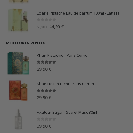
prix
prix
initial
actuel
Eclaire Pistache Eau de parfum 100ml - Lattafa
était :
est :
59,90 €.
44,90 €.
0
sur 5
Le
Le
44,90
€
59,90
€
prix
prix
initial
actuel
MEILLEURES VENTES
était :
est :
59,90 €.
44,90 €.
Khair Pistachio - Paris Corner
5.00
sur 5
29,90
€
Khair Fusion Litchi - Paris Corner
5.00
sur 5
29,90
€
Fixateur Sugar - Secret Musc 30ml
0
sur 5
39,90
€