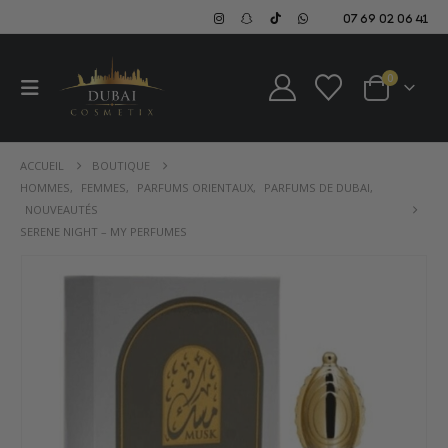
07 69 02 06 41
0
ACCUEIL
BOUTIQUE
HOMMES
,
FEMMES
,
PARFUMS ORIENTAUX
,
PARFUMS DE DUBAI
,
NOUVEAUTÉS
SERENE NIGHT – MY PERFUMES