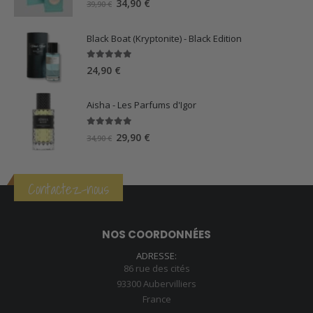
Le
Le
34,90
€
39,90
€
prix
prix
initial
actuel
Black Boat (Kryptonite) - Black Edition
était :
est :
39,90 €.
34,90 €.
5.00
sur 5
24,90
€
Aisha - Les Parfums d'Igor
5.00
sur 5
Le
Le
29,90
€
34,90
€
prix
prix
initial
actuel
était :
est :
Contactez-nous
34,90 €.
29,90 €.
NOS COORDONNÉES
ADRESSE:
86 rue des cités
93300 Aubervilliers
France