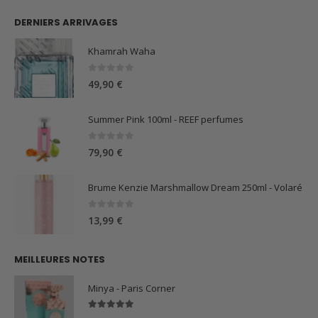
DERNIERS ARRIVAGES
Khamrah Waha
0
sur 5
49,90
€
Summer Pink 100ml - REEF perfumes
0
sur 5
79,90
€
Brume Kenzie Marshmallow Dream 250ml - Volaré
0
sur 5
13,99
€
MEILLEURES NOTES
Minya - Paris Corner
5.00
sur 5