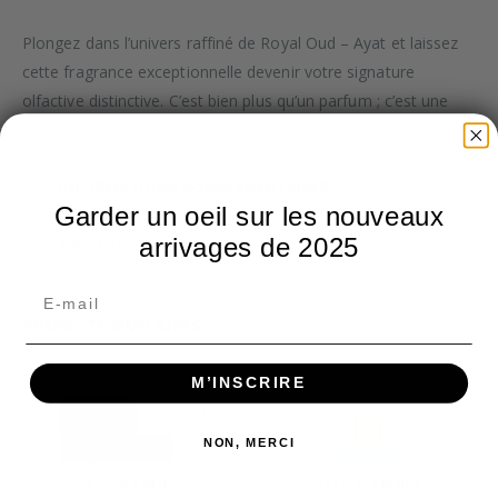
Plongez dans l’univers raffiné de Royal Oud – Ayat et laissez
cette fragrance exceptionnelle devenir votre signature
olfactive distinctive. C’est bien plus qu’un parfum ; c’est une
déclaration de sophistication et d’élégance.
INFORMATIONS COMPLÉMENTAIRES
Garder un oeil sur les nouveaux
AVIS (0)
arrivages de 2025
PRODUITS SIMILAIRES
M’INSCRIRE
NON, MERCI
STOCK ÉPUISÉ
STOCK ÉPUISÉ