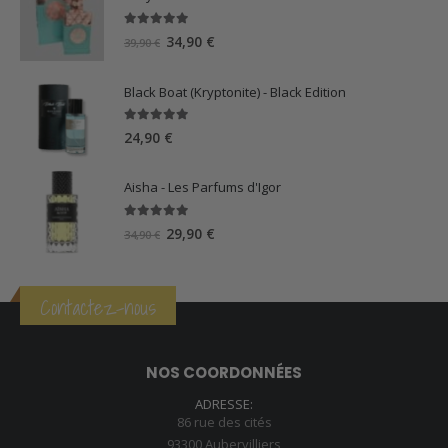
5.00
sur 5
Le
Le
34,90
€
39,90
€
prix
prix
initial
actuel
Black Boat (Kryptonite) - Black Edition
était :
est :
39,90 €.
34,90 €.
5.00
sur 5
24,90
€
Aisha - Les Parfums d'Igor
5.00
sur 5
Le
Le
29,90
€
34,90
€
prix
prix
initial
actuel
était :
est :
Contactez-nous
34,90 €.
29,90 €.
NOS COORDONNÉES
ADRESSE:
86 rue des cités
93300 Aubervilliers