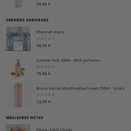
0
sur 5
39,90
€
DERNIERS ARRIVAGES
Khamrah Waha
0
sur 5
49,90
€
Summer Pink 100ml - REEF perfumes
0
sur 5
79,90
€
Brume Kenzie Marshmallow Dream 250ml - Volaré
0
sur 5
13,99
€
MEILLEURES NOTES
Minya - Paris Corner