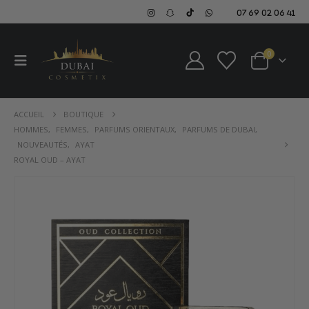
07 69 02 06 41
0
ACCUEIL
BOUTIQUE
HOMMES
,
FEMMES
,
PARFUMS ORIENTAUX
,
PARFUMS DE DUBAI
,
NOUVEAUTÉS
,
AYAT
ROYAL OUD – AYAT