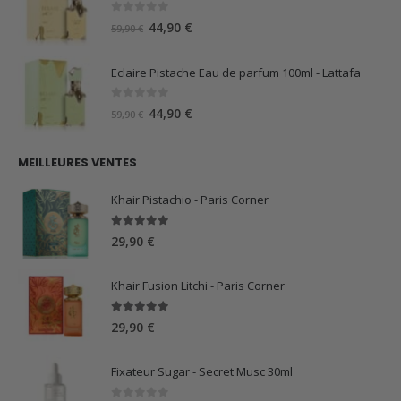
29,99 €.
15,00 €.
0
sur 5
Le
Le
44,90
€
59,90
€
prix
prix
initial
actuel
Eclaire Pistache Eau de parfum 100ml - Lattafa
était :
est :
59,90 €.
44,90 €.
0
sur 5
Le
Le
44,90
€
59,90
€
prix
prix
initial
actuel
MEILLEURES VENTES
était :
est :
59,90 €.
44,90 €.
Khair Pistachio - Paris Corner
5.00
sur 5
29,90
€
Khair Fusion Litchi - Paris Corner
5.00
sur 5
29,90
€
Fixateur Sugar - Secret Musc 30ml