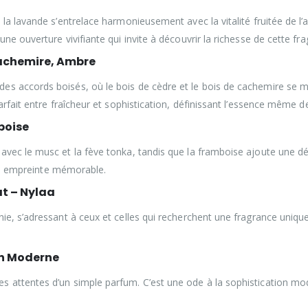
 la lavande s’entrelace harmonieusement avec la vitalité fruitée de 
ne ouverture vivifiante qui invite à découvrir la richesse de cette fra
 cachemire, Ambre
es accords boisés, où le bois de cèdre et le bois de cachemire se m
arfait entre fraîcheur et sophistication, définissant l’essence même 
boise
vec le musc et la fève tonka, tandis que la framboise ajoute une dél
 une empreinte mémorable.
at – Nylaa
nie, s’adressant à ceux et celles qui recherchent une fragrance uniq
on Moderne
s attentes d’un simple parfum. C’est une ode à la sophistication m