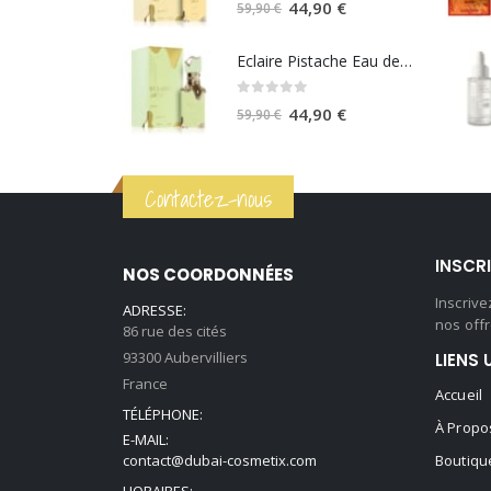
29,99 €.
15,00 €.
Le
Le
44,90
€
59,90
€
prix
prix
initial
actuel
Eclaire Pistache Eau de parfum 100ml - Lattafa
était :
est :
0
sur 5
59,90 €.
44,90 €.
Le
Le
44,90
€
59,90
€
prix
prix
initial
actuel
Contactez-nous
était :
est :
59,90 €.
44,90 €.
INSCR
NOS COORDONNÉES
Inscriv
ADRESSE:
nos offr
86 rue des cités
93300 Aubervilliers
LIENS 
France
Accueil
TÉLÉPHONE:
À Propo
E-MAIL:
contact@dubai-cosmetix.com
Boutiqu
HORAIRES: