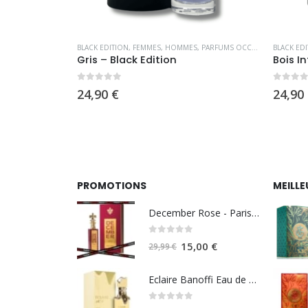
S
,
OFFRE SPÉCIALE
,
PARFUMS OCCIDENTAUX
BLACK EDITION
,
FEMMES
,
HOMMES
,
PARFUMS OCCIDENTAUX
BLACK ED
tion
Gris – Black Edition
Bois I
0
sur 5
0
sur 
24,90
€
24,90
PROMOTIONS
MEILLE
December Rose - Paris Corner
0
sur 5
Le
Le
15,00
€
29,99
€
prix
prix
initial
actuel
Eclaire Banoffi Eau de parfum 100ml - Lattafa
était :
est :
0
sur 5