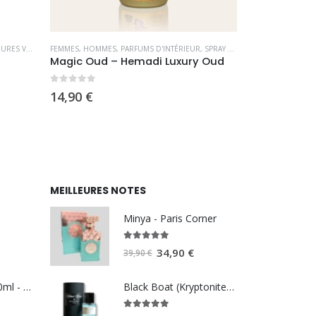
ES VENTES
,
FEMMES
OFFRE SPÉCIALE
,
HOMMES
,
PARFUMS OCCIDENTAUX
,
PARFUMS D'INTÉRIEUR
,
SPRAY D'INTÉRIEUR DE DUBAI
BLACK EDITION
,
F
Magic Oud – Hemadi Luxury Oud
Black Celebr
0
sur 5
0
sur 5
14,90
€
24,90
€
MEILLEURES NOTES
Minya - Paris Corner
5.00
sur 5
Le
Le
34,90
€
39,90
€
prix
prix
initial
actuel
Summer Pink 100ml - REEF perfumes
Black Boat (Kryptonite) - Black Edition
était :
est :
5.00
sur 5