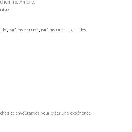
achemire, Ambre,
oise.
utlet
,
Parfums de Dubai
,
Parfums Orientaux
,
Soldes
aîches et envoûtantes pour créer une expérience