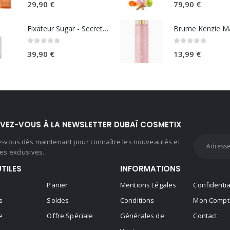
29,90
€
79,90
€
Fixateur Sugar - Secret Musc 30ml
0
sur 5
0
sur 5
39,90
€
13,99
€
IVEZ-VOUS À LA NEWSLETTER DUBAÏ COSMETIX
ez-vous dès maintenant pour connaître les nouveautés et
es exclusives.
UTILES
INFORMATIONS
Panier
Mentions Légales
Confidentia
s
Soldes
Conditions
Mon Compt
e
Offre Spéciale
Générales de
Contact