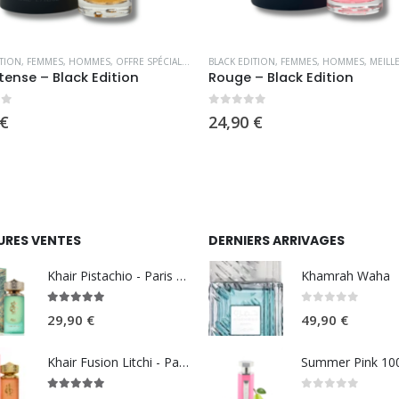
ITION
,
FEMMES
,
HOMMES
,
OFFRE SPÉCIALE
,
PARFUMS OCCIDENTAUX
BLACK EDITION
,
FEMMES
,
HOMMES
,
MEILLEUR
ntense – Black Edition
Rouge – Black Edition
5
0
sur 5
€
24,90
€
URES VENTES
DERNIERS ARRIVAGES
Khair Pistachio - Paris Corner
Khamrah Waha
5.00
sur 5
0
sur 5
29,90
€
49,90
€
Khair Fusion Litchi - Paris Corner
5.00
sur 5
0
sur 5