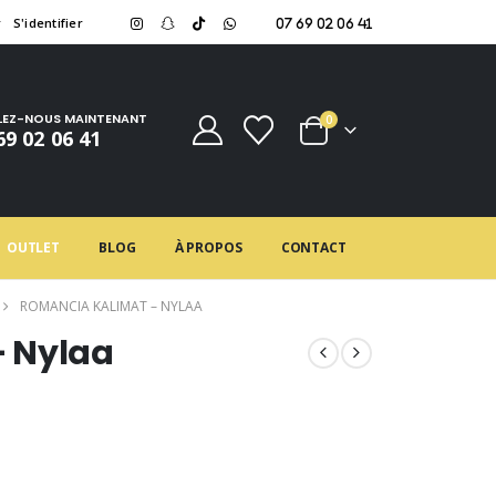
r
S'identifier
07 69 02 06 41
LEZ-NOUS MAINTENANT
0
69 02 06 41
OUTLET
BLOG
À PROPOS
CONTACT
ROMANCIA KALIMAT – NYLAA
 Nylaa