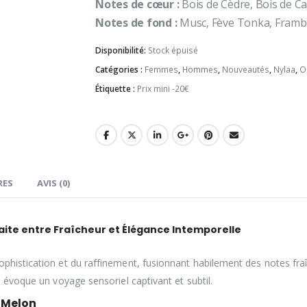
Notes de cœur :
Bois de Cèdre, Bois de C
Notes de fond :
Musc, Fève Tonka, Framb
Disponibilité:
Stock épuisé
Catégories :
Femmes
,
Hommes
,
Nouveautés
,
Nylaa
,
O
Étiquette :
Prix mini -20€
RES
AVIS (0)
aite entre Fraîcheur et Élégance Intemporelle
ophistication et du raffinement, fusionnant habilement des notes fr
e évoque un voyage sensoriel captivant et subtil.
, Melon