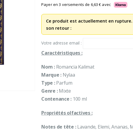
initial
actuel
Payer en 3 versements de
6,63
€
avec
était :
est :
29,90 €.
19,90 €.
Ce produit est actuellement en rupture.
son retour :
Votre adresse email :
Caractéristiques :
Nom :
Romancia Kalimat
Marque :
Nylaa
Type :
Parfum
Genre :
Mixte
Contenance :
100 ml
Propriétés olfactives :
Notes de tête :
Lavande, Elemi, Ananas, 