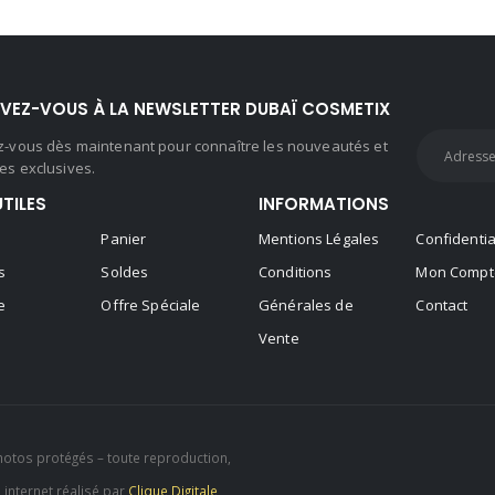
IVEZ-VOUS À LA NEWSLETTER DUBAÏ COSMETIX
ez-vous dès maintenant pour connaître les nouveautés et
es exclusives.
UTILES
INFORMATIONS
Panier
Mentions Légales
Confidentia
s
Soldes
Conditions
Mon Compt
e
Offre Spéciale
Générales de
Contact
Vente
hotos protégés – toute reproduction,
e internet réalisé par
Clique Digitale