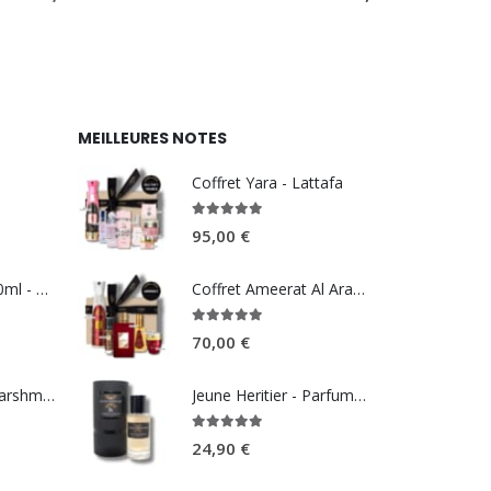
MEILLEURES NOTES
Coffret Yara - Lattafa
5.00
sur 5
95,00
€
Summer Pink 100ml - REEF perfumes
Coffret Ameerat Al Arab - Asdaaf
5.00
sur 5
70,00
€
Brume Kenzie Marshmallow Dream 250ml - Volaré
Jeune Heritier - Parfum d’Artiste
5.00
sur 5
24,90
€