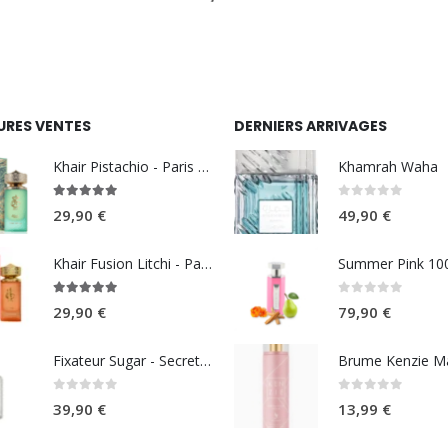
URES VENTES
DERNIERS ARRIVAGES
Khair Pistachio - Paris Corner
Khamrah Waha
5.00
sur 5
0
sur 5
29,90
€
49,90
€
Khair Fusion Litchi - Paris Corner
5.00
sur 5
0
sur 5
29,90
€
79,90
€
Fixateur Sugar - Secret Musc 30ml
0
sur 5
0
sur 5
39,90
€
13,99
€