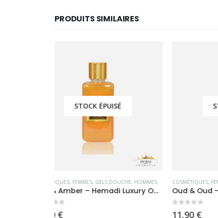
PRODUITS SIMILAIRES
É
STOCK ÉPUISÉ
DENTAUX
OUCHE
,
HOMMES
COSMÉTIQUES
,
FEMMES
,
GELS DOUCHE
,
HOMMES
BLACK ED
Oud & Amber – Hemadi Luxury Oud
Oud & Oud – Hemadi Luxury Oud
Oud Is
0
sur 5
0
sur 
11,90
€
24,90