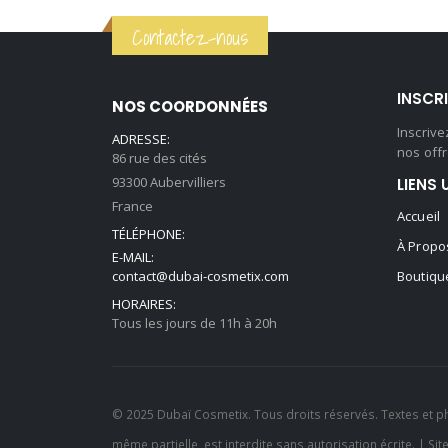
initial
actuel
Contactez-nous
était :
est :
59,90 €.
44,90 €.
INSCR
NOS COORDONNÉES
Inscriv
ADRESSE:
nos offr
86 rue des cités
93300 Aubervilliers
LIENS 
France
Accueil
TÉLÉPHONE:
À Propo
E-MAIL:
contact@dubai-cosmetix.com
Boutiqu
HORAIRES:
Tous les jours de 11h à 20h
© 2025 Dubaï Cosmetix. Tous droits réservés. Textes et p
même partielle, est interdite sans autorisation écrite. | Sit