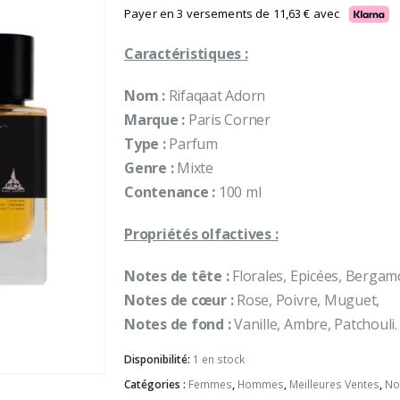
Payer en 3 versements de
11,63
€
avec
Caractéristiques :
Nom :
Rifaqaat Adorn
Marque :
Paris Corner
Type :
Parfum
Genre :
Mixte
Contenance :
100 ml
Propriétés olfactives :
Notes de tête :
Florales, Epicées, Bergam
Notes de cœur :
Rose, Poivre, Muguet,
Notes de fond :
Vanille, Ambre, Patchouli.
Disponibilité:
1 en stock
Catégories :
Femmes
,
Hommes
,
Meilleures Ventes
,
No