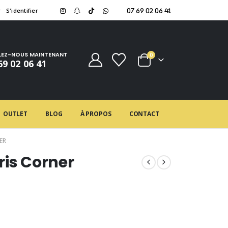
r
S'identifier
07 69 02 06 41
LEZ-NOUS MAINTENANT
0
69 02 06 41
OUTLET
BLOG
À PROPOS
CONTACT
ER
ris Corner