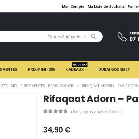
Mon Compte
Ma Liste de Souhaits
Panie
APPE
Toutes Catégories
07 
NOUVEAU
S VENTES
PRIX MINI -20€
CADEAUX
DUBAI GOURMET
UTÉS
,
MEILLEURES VENTES
,
PARIS CORNER
RIFAQAAT ADORN – PARIS CORN
Rifaqaat Adorn – Pa
( Il n'y a pas encore d'avis. )
0
en rupture de 5
34,90
€