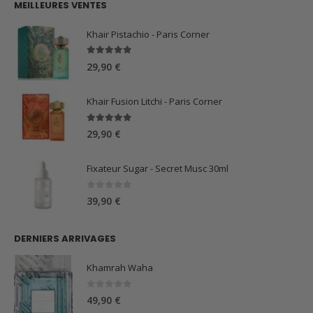
MEILLEURES VENTES
était :
est :
59,90 €.
44,90 €.
Khair Pistachio - Paris Corner
5.00
sur 5
29,90
€
Khair Fusion Litchi - Paris Corner
5.00
sur 5
29,90
€
Fixateur Sugar - Secret Musc 30ml
0
sur 5
39,90
€
DERNIERS ARRIVAGES
Khamrah Waha
0
sur 5
49,90
€