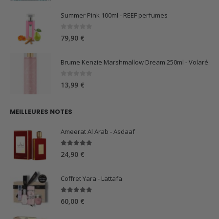
Summer Pink 100ml - REEF perfumes
0
sur 5
79,90
€
Brume Kenzie Marshmallow Dream 250ml - Volaré
0
sur 5
13,99
€
MEILLEURES NOTES
Ameerat Al Arab - Asdaaf
5.00
sur 5
24,90
€
Coffret Yara - Lattafa
5.00
sur 5
60,00
€