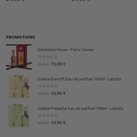
PROMOTIONS
December Rose - Paris Corner
0
sur 5
Le
Le
15,00
€
29,99
€
prix
prix
initial
actuel
Eclaire Banoffi Eau de parfum 100ml - Lattafa
était :
est :
29,99 €.
15,00 €.
0
sur 5
Le
Le
44,90
€
59,90
€
prix
prix
initial
actuel
Eclaire Pistache Eau de parfum 100ml - Lattafa
était :
est :
59,90 €.
44,90 €.
0
sur 5
Le
Le
44,90
€
59,90
€
prix
prix
initial
actuel