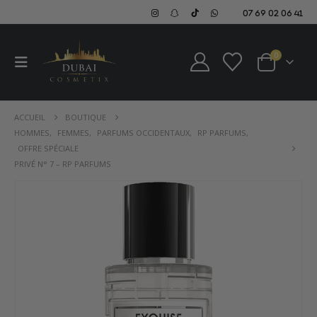
07 69 02 06 41
0
ACCUEIL
BOUTIQUE
HOMMES
,
FEMMES
,
PARFUMS OCCIDENTAUX
,
RP PARFUMS
,
OFFRE SPÉCIALE
PRIVÉ N° 7 – RP PARFUMS