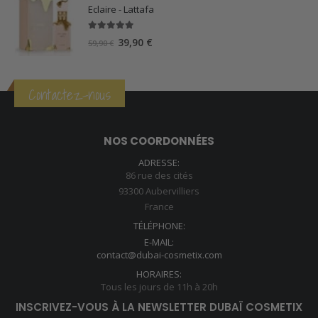
Eclaire - Lattafa
5.00
sur 5
Le
Le
39,90
€
59,90
€
prix
prix
initial
actuel
était :
est :
Contactez-nous
59,90 €.
39,90 €.
NOS COORDONNÉES
ADRESSE:
86 rue des cités
93300 Aubervilliers
France
TÉLÉPHONE:
E-MAIL:
contact@dubai-cosmetix.com
HORAIRES:
Tous les jours de 11h à 20h
INSCRIVEZ-VOUS À LA NEWSLETTER DUBAÏ COSMETIX