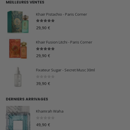
MEILLEURES VENTES
était :
est :
59,90 €.
44,90 €.
Khair Pistachio - Paris Corner
5.00
sur 5
29,90
€
Khair Fusion Litchi - Paris Corner
5.00
sur 5
29,90
€
Fixateur Sugar - Secret Musc 30ml
0
sur 5
39,90
€
DERNIERS ARRIVAGES
Khamrah Waha
0
sur 5
49,90
€