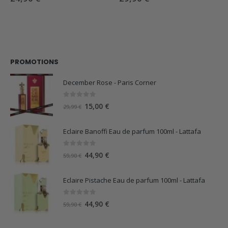
PROMOTIONS
December Rose - Paris Corner
0
sur 5
Le
Le
15,00
€
29,99
€
prix
prix
initial
actuel
Eclaire Banoffi Eau de parfum 100ml - Lattafa
était :
est :
29,99 €.
15,00 €.
0
sur 5
Le
Le
44,90
€
59,90
€
prix
prix
initial
actuel
Eclaire Pistache Eau de parfum 100ml - Lattafa
était :
est :
59,90 €.
44,90 €.
0
sur 5
Le
Le
44,90
€
59,90
€
prix
prix
initial
actuel