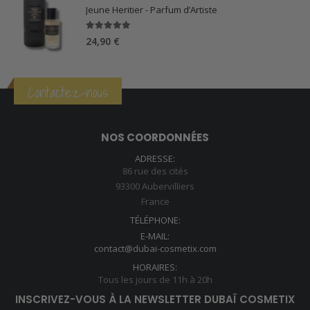
Jeune Heritier - Parfum d’Artiste
5.00
sur 5
24,90
€
Contactez-nous
NOS COORDONNÉES
ADRESSE:
86 rue des cités
93300 Aubervilliers
France
TÉLÉPHONE:
E-MAIL:
contact@dubai-cosmetix.com
HORAIRES:
Tous les jours de 11h à 20h
INSCRIVEZ-VOUS À LA NEWSLETTER DUBAÏ COSMETIX