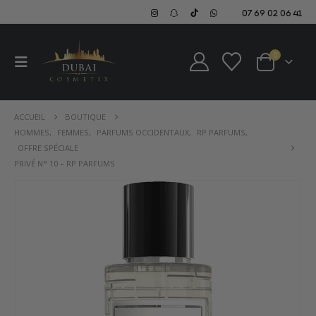
07 69 02 06 41
0
ACCUEIL
BOUTIQUE
HOMMES
,
FEMMES
,
PARFUMS OCCIDENTAUX
,
RP PARFUMS
,
OFFRE SPÉCIALE
PRIVÉ N° 10 – RP PARFUMS