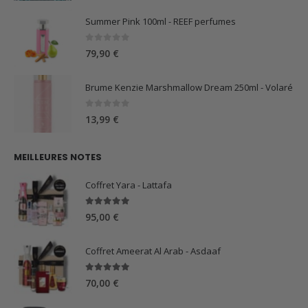
Summer Pink 100ml - REEF perfumes
0
sur 5
79,90
€
Brume Kenzie Marshmallow Dream 250ml - Volaré
0
sur 5
13,99
€
MEILLEURES NOTES
Coffret Yara - Lattafa
5.00
sur 5
95,00
€
Coffret Ameerat Al Arab - Asdaaf
5.00
sur 5
70,00
€