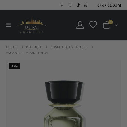
07 69 02 06 41
0
ACCUEIL
BOUTIQUE
COSMÉTIQUES
,
OUTLET
OVERDOSE – OMAN LUXURY
-17%