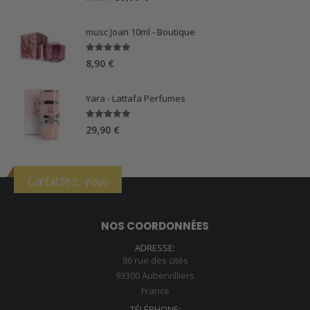
prix
prix
initial
actuel
musc Joan 10ml - Boutique
était :
est :
57,00 €.
39,90 €.
5.00
sur 5
8,90
€
Yara - Lattafa Perfumes
5.00
sur 5
29,90
€
Contactez-nous
NOS COORDONNÉES
ADRESSE:
86 rue des cités
93300 Aubervilliers
France
TÉLÉPHONE: