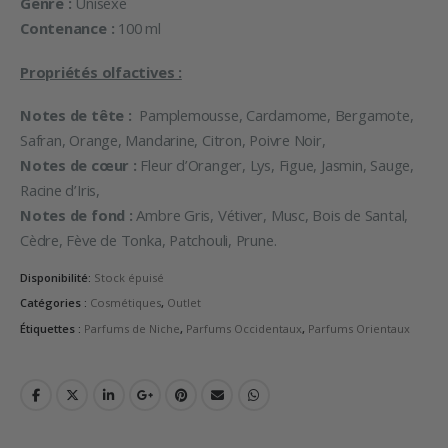
Genre :
Unisexe
Contenance :
100 ml
Propriétés olfactives :
Notes de tête :
Pamplemousse, Cardamome, Bergamote,
Safran, Orange, Mandarine, Citron, Poivre Noir,
Notes de cœur :
Fleur d’Oranger, Lys, Figue, Jasmin, Sauge,
Racine d’Iris,
Notes de fond :
Ambre Gris, Vétiver, Musc, Bois de Santal,
Cèdre, Fève de Tonka, Patchouli, Prune.
Disponibilité:
Stock épuisé
Catégories :
Cosmétiques
,
Outlet
Étiquettes :
Parfums de Niche
,
Parfums Occidentaux
,
Parfums Orientaux