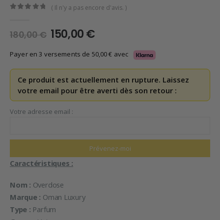
( Il n'y a pas encore d'avis. )
0
en rupture de 5
Le
Le
150,00
€
180,00
€
prix
prix
initial
actuel
Payer en 3 versements de
50,00
€
avec
était :
est :
180,00 €.
150,00 €.
Ce produit est actuellement en rupture. Laissez
votre email pour être averti dès son retour :
Votre adresse email :
Caractéristiques :
Nom :
Overdose
Marque :
Oman Luxury
Type :
Parfum