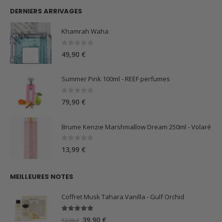
DERNIERS ARRIVAGES
Khamrah Waha
0
sur 5
49,90
€
Summer Pink 100ml - REEF perfumes
0
sur 5
79,90
€
Brume Kenzie Marshmallow Dream 250ml - Volaré
0
sur 5
13,99
€
MEILLEURES NOTES
Coffret Musk Tahara Vanilla - Gulf Orchid
5.00
sur 5
Le
Le
39,90
€
57,00
€