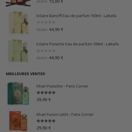
Le
Le
15,00
€
29,99
€
prix
prix
initial
actuel
Eclaire Banoffi Eau de parfum 100ml - Lattafa
était :
est :
29,99 €.
15,00 €.
0
sur 5
Le
Le
44,90
€
59,90
€
prix
prix
initial
actuel
Eclaire Pistache Eau de parfum 100ml - Lattafa
était :
est :
59,90 €.
44,90 €.
0
sur 5
Le
Le
44,90
€
59,90
€
prix
prix
initial
actuel
MEILLEURES VENTES
était :
est :
59,90 €.
44,90 €.
Khair Pistachio - Paris Corner
5.00
sur 5
29,90
€
Khair Fusion Litchi - Paris Corner
5.00
sur 5
29,90
€