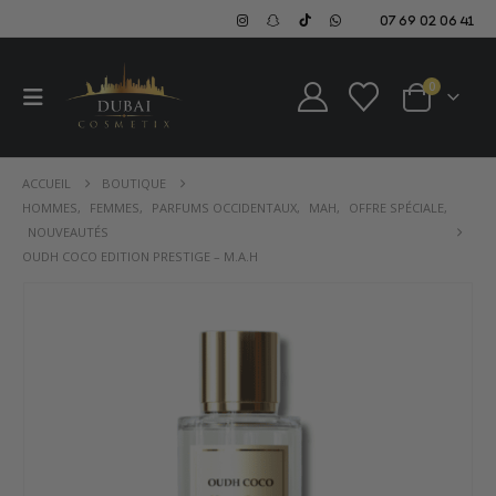
07 69 02 06 41
0
ACCUEIL
BOUTIQUE
HOMMES
,
FEMMES
,
PARFUMS OCCIDENTAUX
,
MAH
,
OFFRE SPÉCIALE
,
NOUVEAUTÉS
OUDH COCO EDITION PRESTIGE – M.A.H