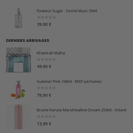
Fixateur Sugar - Secret Musc 30ml
0
sur 5
39,90
€
DERNIERS ARRIVAGES
Khamrah Waha
0
sur 5
49,90
€
Summer Pink 100ml - REEF perfumes
0
sur 5
79,90
€
Brume Kenzie Marshmallow Dream 250ml - Volaré
0
sur 5
13,99
€