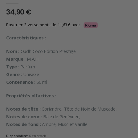
0
en rupture de 5
34,90
€
Payer en 3 versements de
11,63
€
avec
Caractéristiques :
Nom :
Oudh Coco Edition Prestige
Marque :
M.A.H
Type :
Parfum
Genre :
Unisexe
Contenance :
50 ml
Propriétés olfactives :
Notes de tête :
Coriandre, Tête de Noix de Muscade,
Notes de cœur :
Baie de Genévrier,
Notes de fond :
Ambre, Musc et Vanille.
Disponibilité:
6 en stock