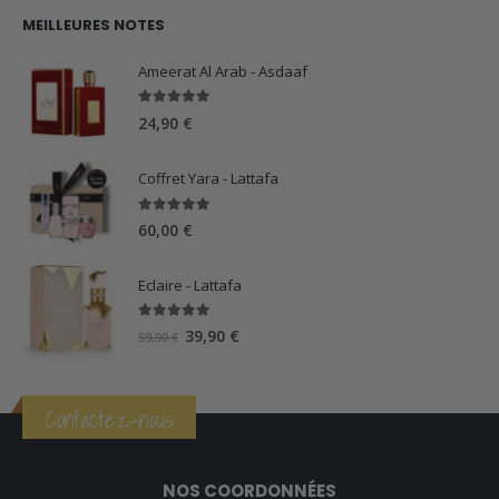
MEILLEURES NOTES
Ameerat Al Arab - Asdaaf
5.00
sur 5
24,90
€
Coffret Yara - Lattafa
5.00
sur 5
60,00
€
Eclaire - Lattafa
5.00
sur 5
Le
Le
39,90
€
59,90
€
prix
prix
initial
actuel
était :
est :
Contactez-nous
59,90 €.
39,90 €.
NOS COORDONNÉES