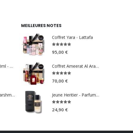
MEILLEURES NOTES
Coffret Yara - Lattafa
5.00
sur 5
95,00
€
Summer Pink 100ml - REEF perfumes
Coffret Ameerat Al Arab - Asdaaf
5.00
sur 5
70,00
€
Brume Kenzie Marshmallow Dream 250ml - Volaré
Jeune Heritier - Parfum d’Artiste
5.00
sur 5
24,90
€