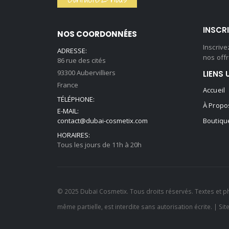
59,90 €.
44,90 €.
INSCR
NOS COORDONNÉES
Inscriv
ADRESSE:
nos offr
86 rue des cités
93300 Aubervilliers
LIENS 
France
Accueil
TÉLÉPHONE:
À Propo
E-MAIL:
contact@dubai-cosmetix.com
Boutiqu
HORAIRES:
Tous les jours de 11h à 20h
© 2025 Dubaï Cosmetix. Tous droits réservés. Textes et p
même partielle, est interdite sans autorisation écrite. | Sit