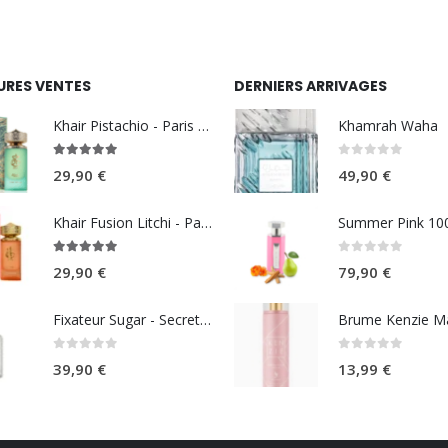
URES VENTES
DERNIERS ARRIVAGES
Khair Pistachio - Paris Corner
Khamrah Waha
5.00
sur 5
0
sur 5
29,90
€
49,90
€
Khair Fusion Litchi - Paris Corner
5.00
sur 5
0
sur 5
29,90
€
79,90
€
Fixateur Sugar - Secret Musc 30ml
0
sur 5
0
sur 5
39,90
€
13,99
€