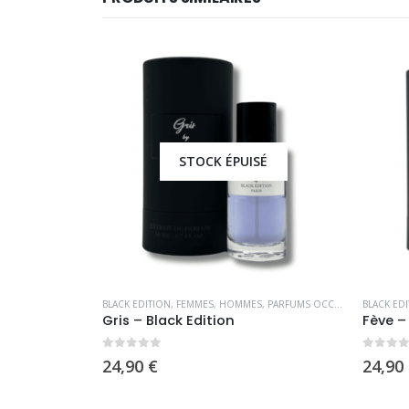
É
STOCK ÉPUISÉ
S
,
PARFUMS OCCIDENTAUX
BLACK EDITION
,
FEMMES
,
HOMMES
,
OFFRE SPÉCIALE
,
PARFUMS OC
BLACK ED
Fève – Black Edition
Rouge 
0
sur 5
0
sur 
24,90
€
24,90