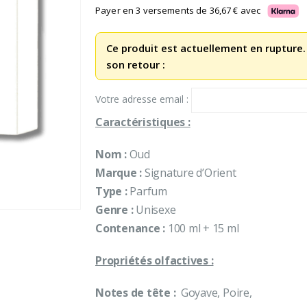
initial
actuel
Payer en 3 versements de
36,67
€
avec
était :
est :
245,00 €.
110,00 €.
Ce produit est actuellement en rupture.
son retour :
Votre adresse email :
Caractéristiques :
Nom :
Oud
Marque :
Signature d’Orient
Type :
Parfum
Genre :
Unisexe
Contenance :
100 ml + 15 ml
Propriétés olfactives :
Notes de tête :
Goyave, Poire,