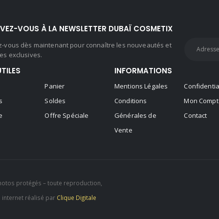
IVEZ-VOUS À LA NEWSLETTER DUBAÏ COSMETIX
ez-vous dès maintenant pour connaître les nouveautés et
es exclusives.
UTILES
INFORMATIONS
Panier
Mentions Légales
Confidentia
s
Soldes
Conditions
Mon Compt
e
Offre Spéciale
Générales de
Contact
Vente
hotos protégés – toute reproduction,
e internet réalisé par
Clique Digitale