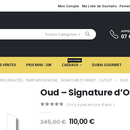
Mon Compte
Ma Liste de Souhaits
Panie
APPE
Toutes Catégories
07 
NOUVEAU
S VENTES
PRIX MINI -20€
CADEAUX
DUBAI GOURMET
NOUVEAUTÉS
,
PARFUMS DE NICHE
,
SIGNATURE D'ORIENT
,
OUTLET
OUD –
Oud – Signature d’O
( Il n'y a pas encore d'avis. )
0
en rupture de 5
Le
Le
110,00
€
245,00
€
prix
prix