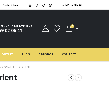
r
S'identifier
07 69 02 06 41
LEZ-NOUS MAINTENANT
0
69 02 06 41
OUTLET
BLOG
À PROPOS
CONTACT
 SIGNATURE D’ORIENT
rient