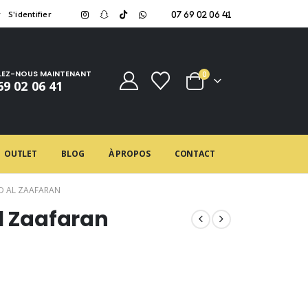
r
S'identifier
07 69 02 06 41
LEZ-NOUS MAINTENANT
0
69 02 06 41
OUTLET
BLOG
À PROPOS
CONTACT
D AL ZAAFARAN
l Zaafaran