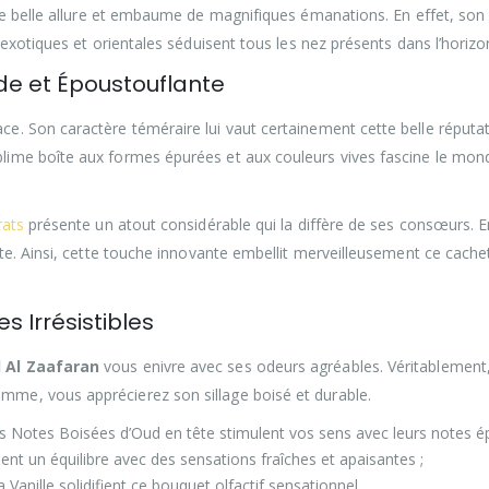
 belle allure et embaume de magnifiques émanations. En effet, son p
exotiques et orientales séduisent tous les nez présents dans l’horizo
de et Époustouflante
ce. Son caractère téméraire lui vaut certainement cette belle réputat
lime boîte aux formes épurées et aux couleurs vives fascine le mon
rats
présente un atout considérable qui la diffère de ses consœurs. En
nte. Ainsi, cette touche innovante embellit merveilleusement ce cach
 Irrésistibles
d Al Zaafaran
vous enivre avec ses odeurs agréables. Véritablement, 
me, vous apprécierez son sillage boisé et durable.
es Notes Boisées d’Oud en tête stimulent vos sens avec leurs notes ép
sent un équilibre avec des sensations fraîches et apaisantes ;
 Vanille solidifient ce bouquet olfactif sensationnel.