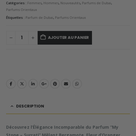
Catégories :
Femmes
,
Hommes
,
Nouveautés
,
Parfums de Dubai
,
Parfums Orientaux
Étiquettes :
Parfum de Dubai
,
Parfums Orientaux
AJOUTER AU PANIER
DESCRIPTION
Découvrez l’Élégance Incomparable du Parfum “My
Stone – Surrati” Mêlant Bergamote, Fleur d’Oranger,