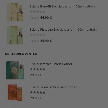
initial
actuel
Eclaire Banoffi Eau de parfum 100ml - Lattafa
était :
est :
29,99 €.
15,00 €.
0
sur 5
Le
Le
44,90
€
59,90
€
prix
prix
initial
actuel
Eclaire Pistache Eau de parfum 100ml - Lattafa
était :
est :
59,90 €.
44,90 €.
0
sur 5
Le
Le
44,90
€
59,90
€
prix
prix
initial
actuel
MEILLEURES VENTES
était :
est :
59,90 €.
44,90 €.
Khair Pistachio - Paris Corner
5.00
sur 5
29,90
€
Khair Fusion Litchi - Paris Corner
5.00
sur 5
29,90
€