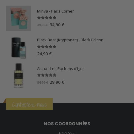
Minya - Paris Corner
5.00
sur 5
Le
Le
34,90
€
39,90
€
prix
prix
initial
actuel
Black Boat (Kryptonite) - Black Edition
était :
est :
39,90 €.
34,90 €.
5.00
sur 5
24,90
€
Aisha - Les Parfums d'Igor
5.00
sur 5
Le
Le
29,90
€
34,90
€
prix
prix
initial
actuel
était :
est :
Contactez-nous
34,90 €.
29,90 €.
NOS COORDONNÉES
ADRESSE: