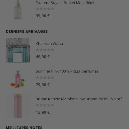
Fixateur Sugar - Secret Musc 30ml
0
sur 5
39,90
€
DERNIERS ARRIVAGES
Khamrah Waha
0
sur 5
49,90
€
Summer Pink 100ml - REEF perfumes
0
sur 5
79,90
€
Brume Kenzie Marshmallow Dream 250ml - Volaré
0
sur 5
13,99
€
MEILLEURES NOTES