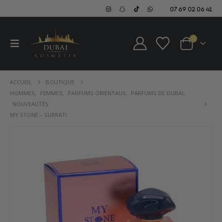
07 69 02 06 41
0
ACCUEIL
BOUTIQUE
HOMMES
,
FEMMES
,
PARFUMS ORIENTAUX
,
PARFUMS DE DUBAI
,
NOUVEAUTÉS
MY STONE – SURRATI