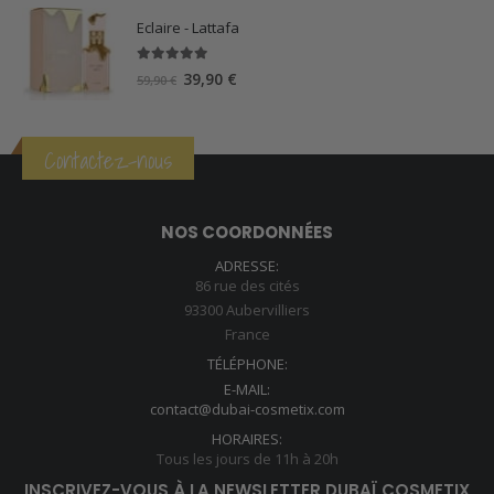
Eclaire - Lattafa
5.00
sur 5
Le
Le
39,90
€
59,90
€
prix
prix
initial
actuel
était :
est :
Contactez-nous
59,90 €.
39,90 €.
NOS COORDONNÉES
ADRESSE:
86 rue des cités
93300 Aubervilliers
France
TÉLÉPHONE:
E-MAIL:
contact@dubai-cosmetix.com
HORAIRES:
Tous les jours de 11h à 20h
INSCRIVEZ-VOUS À LA NEWSLETTER DUBAÏ COSMETIX