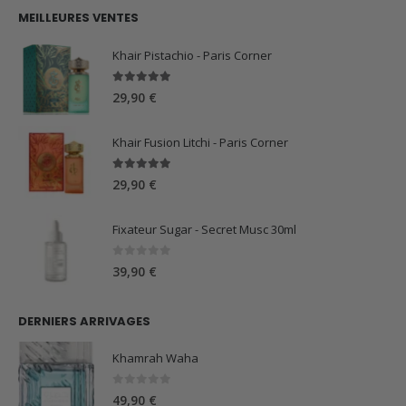
initial
actuel
MEILLEURES VENTES
était :
est :
59,90 €.
44,90 €.
Khair Pistachio - Paris Corner
5.00
sur 5
29,90
€
Khair Fusion Litchi - Paris Corner
5.00
sur 5
29,90
€
Fixateur Sugar - Secret Musc 30ml
0
sur 5
39,90
€
DERNIERS ARRIVAGES
Khamrah Waha
0
sur 5
49,90
€