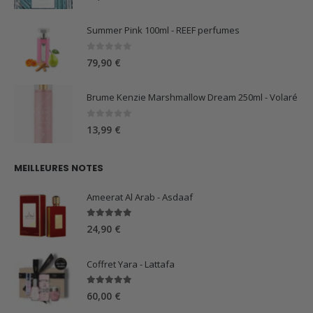
Summer Pink 100ml - REEF perfumes
0
sur 5
79,90
€
Brume Kenzie Marshmallow Dream 250ml - Volaré
0
sur 5
13,99
€
MEILLEURES NOTES
Ameerat Al Arab - Asdaaf
5.00
sur 5
24,90
€
Coffret Yara - Lattafa
5.00
sur 5
60,00
€