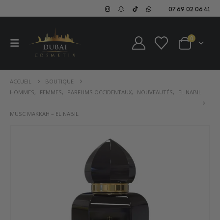
07 69 02 06 41
0
ACCUEIL
BOUTIQUE
HOMMES
,
FEMMES
,
PARFUMS OCCIDENTAUX
,
NOUVEAUTÉS
,
EL NABIL
MUSC MAKKAH – EL NABIL