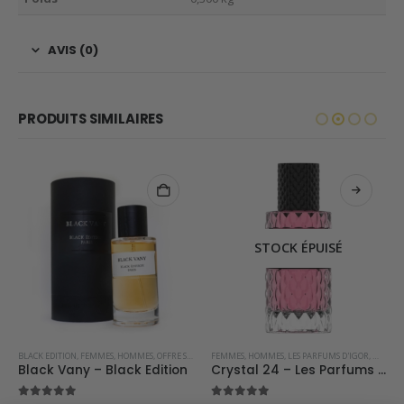
AVIS (0)
PRODUITS SIMILAIRES
STOCK ÉPUISÉ
PRAY D'INTÉRIEUR DE DUBAI
BLACK EDITION
,
FEMMES
,
HOMMES
,
OFFRE SPÉCIALE
FEMMES
,
PARFUMS OCCIDENTAUX
,
HOMMES
,
LES PARFUMS D'IGOR
,
MEILLE
Black Vany – Black Edition
Crystal 24 – Les Parfums d’Igor