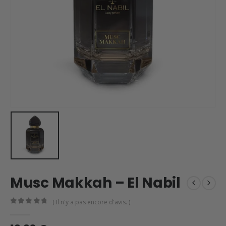
Musc Makkah – El Nabil
( Il n'y a pas encore d'avis. )
0
en rupture de 5