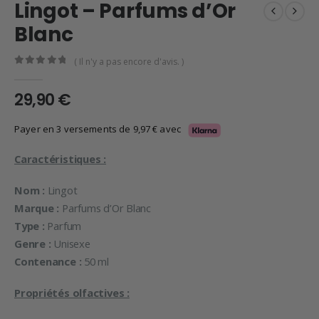
Lingot – Parfums d’Or
Blanc
( Il n'y a pas encore d'avis. )
0
en rupture de 5
29,90
€
Payer en 3 versements de
9,97
€
avec
Caractéristiques :
Nom :
Lingot
Marque :
Parfums d’Or Blanc
Type :
Parfum
Genre :
Unisexe
Contenance :
50 ml
Propriétés olfactives :