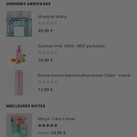
DERNIERS ARRIVAGES
Khamrah Waha
0
sur 5
49,90
€
Summer Pink 100ml - REEF perfumes
0
sur 5
79,90
€
Brume Kenzie Marshmallow Dream 250ml - Volaré
0
sur 5
13,99
€
MEILLEURES NOTES
Minya - Paris Corner
5.00
sur 5
Le
Le
34,90
€
39,90
€