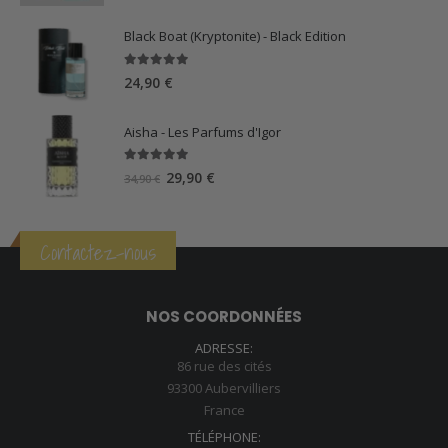
prix
prix
initial
actuel
Black Boat (Kryptonite) - Black Edition
était :
est :
39,90 €.
34,90 €.
5.00
sur 5
24,90
€
Aisha - Les Parfums d'Igor
5.00
sur 5
Le
Le
29,90
€
34,90
€
prix
prix
initial
actuel
était :
est :
Contactez-nous
34,90 €.
29,90 €.
NOS COORDONNÉES
ADRESSE:
86 rue des cités
93300 Aubervilliers
France
TÉLÉPHONE: