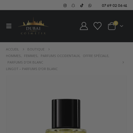
07 69 02 06 41
0
ACCUEIL
BOUTIQUE
HOMMES
,
FEMMES
,
PARFUMS OCCIDENTAUX
,
OFFRE SPÉCIALE
,
PARFUMS D'OR BLANC
LINGOT – PARFUMS D’OR BLANC